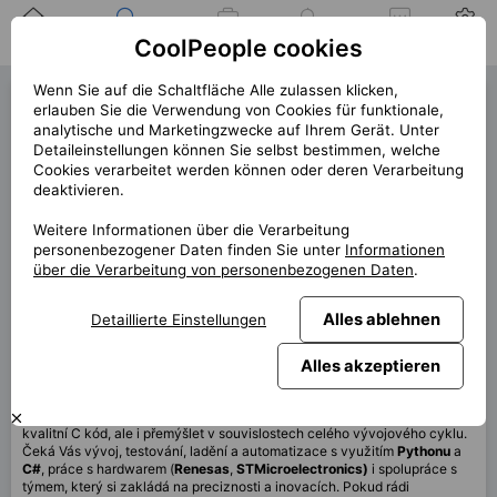
Zuhause
Suche nach einer
Meine
Benachrichtigung
Mitteilungen
Profil
CoolPeople cookies
Position
Jobs
Wenn Sie auf die Schaltfläche Alle zulassen klicken,
Embedded Engineer (40967)
erlauben Sie die Verwendung von Cookies für funktionale,
analytische und Marketingzwecke auf Ihrem Gerät. Unter
« zurück
Detaileinstellungen können Sie selbst bestimmen, welche
Cookies verarbeitet werden können oder deren Verarbeitung
Platz
Brno
deaktivieren.
Start (Länge)
12/2025 (12m)
Weitere Informationen über die Verarbeitung
personenbezogener Daten finden Sie unter
Informationen
Vertrag
Vertrag über CP
über die Verarbeitung von personenbezogenen Daten
.
Home office
40%
Monatlich
120 000 CZK
Alles ablehnen
Detaillierte Einstellungen
Alles akzeptieren
Diese Position ist derzeit nicht verfügbar
Hledám
seniorního Embedded inženýra
, který zvládne nejen psát
kvalitní C kód, ale i přemýšlet v souvislostech celého vývojového cyklu.
Čeká Vás vývoj, testování, ladění a automatizace s využitím
Pythonu
a
C#
, práce s hardwarem (
Renesas
,
STMicroelectronics)
i spolupráce s
týmem, který si zakládá na preciznosti a inovacích. Pokud rádi