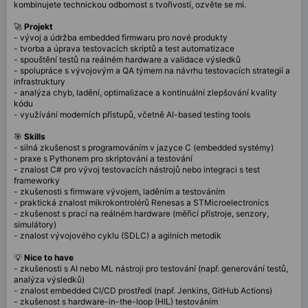
kombinujete technickou odbornost s tvořivostí, ozvěte se mi.
🚀
Projekt
- vývoj a údržba
embedded firmwaru
pro nové produkty
- tvorba a úprava
testovacích skriptů
a test automatizace
- spouštění testů na reálném hardware a validace výsledků
- spolupráce s vývojovým a QA týmem na návrhu testovacích strategií a
infrastruktury
- analýza chyb, ladění, optimalizace a kontinuální zlepšování kvality
kódu
- využívání moderních přístupů, včetně AI-based testing tools
🎯
Skills
- silná zkušenost s
programováním v jazyce C
(embedded systémy)
- praxe s
Pythonem
pro skriptování a testování
- znalost
C#
pro vývoj testovacích nástrojů nebo integraci s test
frameworky
- zkušenosti s
firmware vývojem, laděním a testováním
- praktická znalost
mikrokontrolérů Renesas a STMicroelectronics
- zkušenost s prací na
reálném hardware
(měřicí přístroje, senzory,
simulátory)
- znalost vývojového cyklu (SDLC) a agilních metodik
💡
Nice to have
- zkušenosti s AI nebo ML nástroji pro testování (např. generování testů,
analýza výsledků)
- znalost embedded CI/CD prostředí (např. Jenkins, GitHub Actions)
- zkušenost s hardware-in-the-loop (HIL) testováním