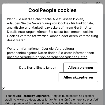
Zuhause
Suche nach einer
Meine
Benachrichtigung
Mitteilungen
Profil
CoolPeople cookies
Position
Jobs
Wenn Sie auf die Schaltfläche Alle zulassen klicken,
Site Reliability Engineer
erlauben Sie die Verwendung von Cookies für funktionale,
analytische und Marketingzwecke auf Ihrem Gerät. Unter
(42671)
Detaileinstellungen können Sie selbst bestimmen, welche
Cookies verarbeitet werden können oder deren Verarbeitung
« zurück
deaktivieren.
Platz
Praha
Weitere Informationen über die Verarbeitung
personenbezogener Daten finden Sie unter
Informationen
Start (Länge)
7/2026
über die Verarbeitung von personenbezogenen Daten
.
Vertrag
Hauptbeschäftigungskunde
Alles ablehnen
Detaillierte Einstellungen
Home office
60%
Monatlich
140 000 CZK
Alles akzeptieren
Diese Position ist derzeit nicht verfügbar
Hledám
Site Reliability Engineera,
který se bude podílet na zajištění
stability, výkonu a dostupnosti kritických systémů v enterprise prostředí.
Vaší odpovědností bude monitoring, řešení incidentů, optimalizace