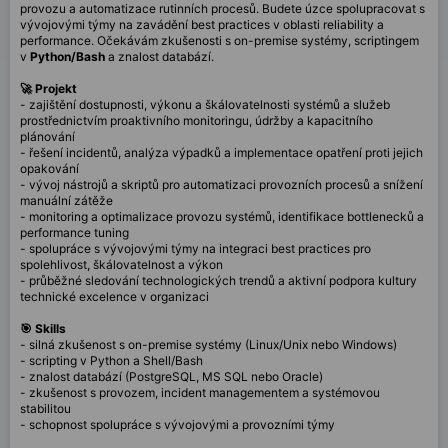
provozu a automatizace rutinních procesů. Budete úzce spolupracovat s
vývojovými týmy na zavádění best practices v oblasti reliability a
performance. Očekávám zkušenosti s on-premise systémy, scriptingem
v
Python/Bash
a znalost databází.
🚀 Projekt
- zajištění dostupnosti, výkonu a škálovatelnosti systémů a služeb
prostřednictvím proaktivního monitoringu, údržby a kapacitního
plánování
- řešení incidentů, analýza výpadků a implementace opatření proti jejich
opakování
- vývoj nástrojů a skriptů pro automatizaci provozních procesů a snížení
manuální zátěže
- monitoring a optimalizace provozu systémů, identifikace bottlenecků a
performance tuning
- spolupráce s vývojovými týmy na integraci best practices pro
spolehlivost, škálovatelnost a výkon
- průběžné sledování technologických trendů a aktivní podpora kultury
technické excelence v organizaci
🎯 Skills
- silná zkušenost s on-premise systémy (Linux/Unix nebo Windows)
- scripting v Python a Shell/Bash
- znalost databází (PostgreSQL, MS SQL nebo Oracle)
- zkušenost s provozem, incident managementem a systémovou
stabilitou
- schopnost spolupráce s vývojovými a provozními týmy