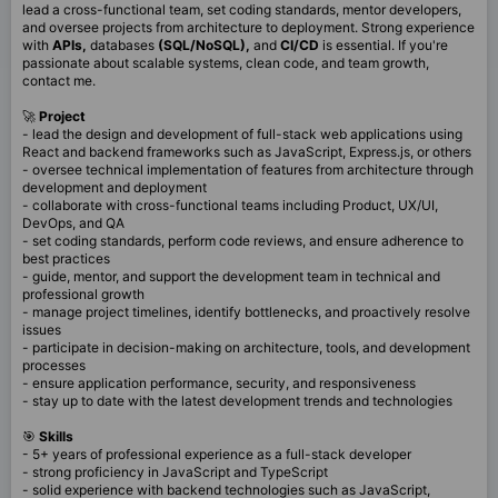
lead a cross-functional team, set coding standards, mentor developers,
and oversee projects from architecture to deployment. Strong experience
with
APIs,
databases
(SQL/NoSQL),
and
CI/CD
is essential. If you're
passionate about scalable systems, clean code, and team growth,
contact me.
🚀
Project
- lead the design and development of full-stack web applications using
React and backend frameworks such as JavaScript, Express.js, or others
- oversee technical implementation of features from architecture through
development and deployment
- collaborate with cross-functional teams including Product, UX/UI,
DevOps, and QA
- set coding standards, perform code reviews, and ensure adherence to
best practices
- guide, mentor, and support the development team in technical and
professional growth
- manage project timelines, identify bottlenecks, and proactively resolve
issues
- participate in decision-making on architecture, tools, and development
processes
- ensure application performance, security, and responsiveness
- stay up to date with the latest development trends and technologies
🎯
Skills
- 5+ years of professional experience as a full-stack developer
- strong proficiency in JavaScript and TypeScript
- solid experience with backend technologies such as JavaScript,