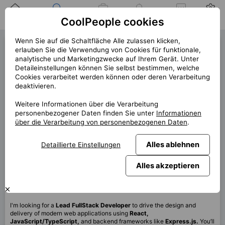
Zuhause
Suche nach einer
Meine
Benachrichtigung
Mitteilungen
Profil
CoolPeople cookies
Position
Jobs
Wenn Sie auf die Schaltfläche Alle zulassen klicken,
Lead FullStack Developer
erlauben Sie die Verwendung von Cookies für funktionale,
analytische und Marketingzwecke auf Ihrem Gerät. Unter
(39800)
Detaileinstellungen können Sie selbst bestimmen, welche
Cookies verarbeitet werden können oder deren Verarbeitung
« zurück
deaktivieren.
Platz
Vienna
Weitere Informationen über die Verarbeitung
personenbezogener Daten finden Sie unter
Informationen
Start (Länge)
7/2025 (12m+)
über die Verarbeitung von personenbezogenen Daten
.
Vertrag
Vertrag über CP
Alles ablehnen
Detaillierte Einstellungen
Home office
40%
Monatlich
8 800 EUR
Alles akzeptieren
Diese Position ist derzeit nicht verfügbar
I'm looking for a
Lead FullStack Developer
to drive the design and
delivery of modern web applications using
React,
JavaScript/TypeScript,
and backend frameworks like
Express.js.
You’ll