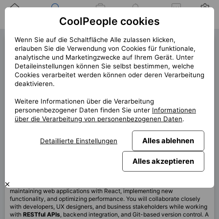
Zuhause
Suche nach einer
Meine
Benachrichtigung
Mitteilungen
Profil
CoolPeople cookies
Position
Jobs
Wenn Sie auf die Schaltfläche Alle zulassen klicken,
React Developer (42579)
erlauben Sie die Verwendung von Cookies für funktionale,
analytische und Marketingzwecke auf Ihrem Gerät. Unter
« zurück
Detaileinstellungen können Sie selbst bestimmen, welche
Cookies verarbeitet werden können oder deren Verarbeitung
Platz
Vienna
deaktivieren.
Start (Länge)
6/2026 (12m+)
Weitere Informationen über die Verarbeitung
personenbezogener Daten finden Sie unter
Informationen
Vertrag
Vertrag über CP
über die Verarbeitung von personenbezogenen Daten
.
Home office
80%
Monatlich
8 000 EUR
Alles ablehnen
Detaillierte Einstellungen
Alles akzeptieren
Diese Position ist derzeit nicht verfügbar
As a
React Developer
you will be responsible for developing and
maintaining web applications with React, implementing new
functionality, and optimizing performance. You will collaborate closely
with developers, UX designers, and business stakeholders while working
with
RESTful APIs
, backend integration, and Git-based version control. A