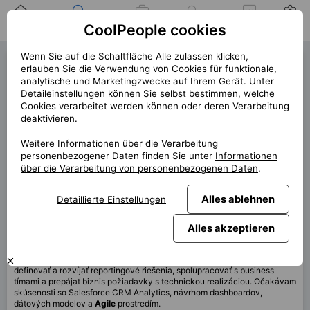
Zuhause
Suche nach einer
Meine
Benachrichtigung
Mitteilungen
Profil
CoolPeople cookies
Position
Jobs
Wenn Sie auf die Schaltfläche Alle zulassen klicken,
Product Owner (43199)
erlauben Sie die Verwendung von Cookies für funktionale,
analytische und Marketingzwecke auf Ihrem Gerät. Unter
« zurück
Detaileinstellungen können Sie selbst bestimmen, welche
Cookies verarbeitet werden können oder deren Verarbeitung
Platz
Bratislava, Praha, Brno
deaktivieren.
Start (Länge)
7/2026 (9m)
Weitere Informationen über die Verarbeitung
personenbezogener Daten finden Sie unter
Informationen
Vertrag
Vertrag über CP
über die Verarbeitung von personenbezogenen Daten
.
Home office
100%
Monatlich
5 200 EUR
Alles ablehnen
Detaillierte Einstellungen
Alles akzeptieren
Diese Position ist derzeit nicht verfügbar
Hľadám
Product Ownera
pre
Salesforce CRM Analytics
, ktorý bude
definovať a rozvíjať reportingové riešenia, spolupracovať s business
tímami a prepájať biznis požiadavky s technickou realizáciou. Očakávam
skúsenosti so Salesforce CRM Analytics, návrhom dashboardov,
dátových modelov a
Agile
prostredím.