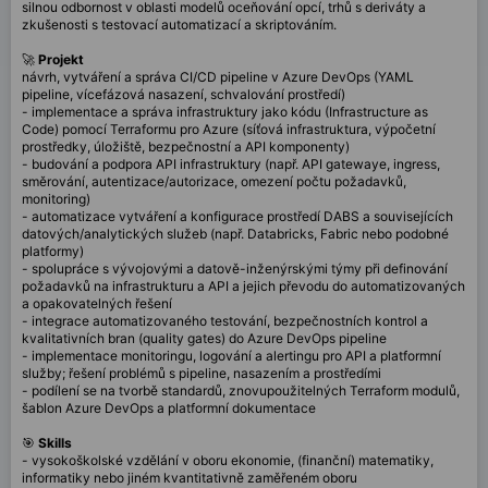
silnou odbornost v oblasti modelů oceňování opcí, trhů s deriváty a
zkušenosti s testovací automatizací a skriptováním.
🚀
Projekt
návrh, vytváření a správa CI/CD pipeline v Azure DevOps (YAML
pipeline, vícefázová nasazení, schvalování prostředí)
- implementace a správa infrastruktury jako kódu (Infrastructure as
Code) pomocí Terraformu pro Azure (síťová infrastruktura, výpočetní
prostředky, úložiště, bezpečnostní a API komponenty)
- budování a podpora API infrastruktury (např. API gatewaye, ingress,
směrování, autentizace/autorizace, omezení počtu požadavků,
monitoring)
- automatizace vytváření a konfigurace prostředí DABS a souvisejících
datových/analytických služeb (např. Databricks, Fabric nebo podobné
platformy)
- spolupráce s vývojovými a datově-inženýrskými týmy při definování
požadavků na infrastrukturu a API a jejich převodu do automatizovaných
a opakovatelných řešení
- integrace automatizovaného testování, bezpečnostních kontrol a
kvalitativních bran (quality gates) do Azure DevOps pipeline
- implementace monitoringu, logování a alertingu pro API a platformní
služby; řešení problémů s pipeline, nasazením a prostředími
- podílení se na tvorbě standardů, znovupoužitelných Terraform modulů,
šablon Azure DevOps a platformní dokumentace
🎯
Skills
- vysokoškolské vzdělání v oboru ekonomie, (finanční) matematiky,
informatiky nebo jiném kvantitativně zaměřeném oboru