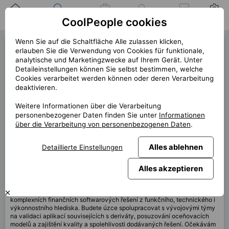
Zuhause
Suche nach einer
Meine
Benachrichtigung
Mitteilungen
Profil
CoolPeople cookies
Position
Jobs
Wenn Sie auf die Schaltfläche Alle zulassen klicken,
QA Specialist (42949)
erlauben Sie die Verwendung von Cookies für funktionale,
analytische und Marketingzwecke auf Ihrem Gerät. Unter
« zurück
Detaileinstellungen können Sie selbst bestimmen, welche
Cookies verarbeitet werden können oder deren Verarbeitung
Platz
Praha
deaktivieren.
Start (Länge)
6/2026 (12m+)
Weitere Informationen über die Verarbeitung
personenbezogener Daten finden Sie unter
Informationen
Vertrag
Vertrag über CP
über die Verarbeitung von personenbezogenen Daten
.
Home office
40%
Monatlich
80 000 CZK
Alles ablehnen
Detaillierte Einstellungen
Alles akzeptieren
Diese Position ist derzeit nicht verfügbar
Hledám zkušeného
QA Specialistu
, který bude zodpovědný za testování
komplexních finančních softwarových řešení z funkčního, technického i
výkonnostního hlediska. Budete úzce spolupracovat s vývojovými týmy
na validaci aplikací souvisejících s deriváty, posuzování oceňovacích
modelů a zajištění kvality a spolehlivosti dodávaných řešení. Očekávám