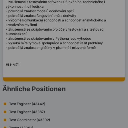
- zkušenosti s testováním softwaru z funkčního, technického i
výkonnostního hlediska
- pokročilá znalost modelů oceňování opcí
- pokročilá znalost fungování trhů s deriváty
- výborné komunikační schopnosti a schopnost analytického a
kreativního myšlení
- zkušenosti se skriptováním pro účely testování a s testovací
automatizací
- zkušenosti se skriptováním v Pythonu jsou výhodou
- vysoká míra týmové spolupráce a schopnost řešit problémy
- pokročilá znalost angličtiny v písemné i mluvené formě
#LI-MZ1
Ähnliche Positionen
Test Engineer (43442)
Test Engineer (43387)
Test Coordinator (43302)
Tester (43301)