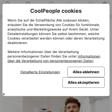
Zuhause
Suche nach einer
Meine
Benachrichtigung
Mitteilungen
Profil
CoolPeople cookies
Position
Jobs
Wenn Sie auf die Schaltfläche Alle zulassen klicken,
Trezor mění pravidla hry pro
erlauben Sie die Verwendung von Cookies für funktionale,
analytische und Marketingzwecke auf Ihrem Gerät. Unter
hardwarové kryptopeněženky:
Detaileinstellungen können Sie selbst bestimmen, welche
Ukázal novou, lepší a jednodušší
Cookies verarbeitet werden können oder deren Verarbeitung
deaktivieren.
« Zurück
club.coolpeople.cz
Weitere Informationen über die Verarbeitung
personenbezogener Daten finden Sie unter
Informationen
Trezor, první tvůrce hardwarové kryptopeněženky, mění
über die Verarbeitung von personenbezogenen Daten
.
své portfolio. Doposud totiž firma nabízela pouze dva
produkty. Proto je takové překvapení, že nová produktová
Alles ablehnen
Detaillierte Einstellungen
řada přichází rovnou se třemi novinkami. Co můžete
očekávat?
Alles akzeptieren