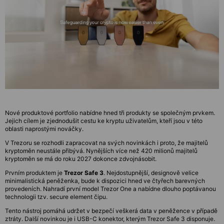
Nové produktové portfolio nabídne hned tři produkty se společným prvkem.
Jejich cílem je zjednodušit cestu ke kryptu uživatelům, kteří jsou v této
oblasti naprostými nováčky.
V Trezoru se rozhodli zapracovat na svých novinkách i proto, že majitelů
kryptoměn neustále přibývá. Nynějších více než 420 milionů majitelů
kryptoměn se má do roku 2027 dokonce zdvojnásobit.
Prvním produktem je
Trezor Safe 3
. Nejdostupnější, designově velice
minimalistická peněženka, bude k dispozici hned ve čtyřech barevných
provedeních. Nahradí první model Trezor One a nabídne dlouho poptávanou
technologii tzv. secure element čipu.
Tento nástroj pomáhá udržet v bezpečí veškerá data v peněžence v případě
ztráty. Další novinkou je i USB-C konektor, kterým Trezor Safe 3 disponuje.