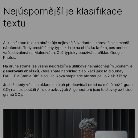
Nejúspornější je klasifikace
textu
AI klasifikace textu a obrázkůje nejlevnější variantou, zároveň s nejmenší
náročností. Tedy prosté úlohy typu, zda je na obrázku kočka, pes anebo
vaše dovolená na Maledivách. Což typicky používá například Google
Photos.
Na druhé straně, ze všeho nejdražším a uhlíkově nejnáročnějším úkonem je
generování obrázků
, které znáte například z aplikací jako Midjourney,
DALL-E a Stable Diffusion. Uhlíková stopa zde ale stoupá i o 2 až 3 řády.
Jestliže tedy věci u základních úloh předpovídali emisi na méně než 1 gram
CO
na tisíc použití AI, u obrázkových AI generátorů jsou to stovky až tisíce
2
gramů CO
.
2