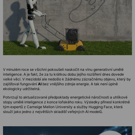
V minulém roce se všichni pokoušeli naskočit na vlnu generativní umělé
inteligence. A je fakt, že za tu krátkou dobu jejího rozšíření dnes dovede
velké věci. V mezidobí ale nedošlo k žádnému zázračnému objevu, který by
zajišťoval fungování
AI
bez vnějšího zdroje energie. A tak není úplně
ekologicky udržitelná.
Potvrzují to aktualizované předpoklady energetické náročnosti a uhlíkové
stopy umělé inteligence z konce loňského roku. Výsledky přinesl konkrétně
tým expertů z Carneige Mellon University a služby Hugging Face, která
slouží jako jedno z největších skladišť veřejných AI modelů.