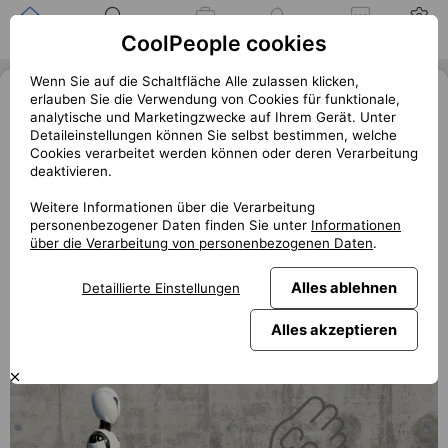
Zuhause
Suche nach einer
Meine
Benachrichtigung
Mitteilungen
Profil
CoolPeople cookies
Position
Jobs
Wenn Sie auf die Schaltfläche Alle zulassen klicken,
Umělá inteligence má obrovskou
erlauben Sie die Verwendung von Cookies für funktionale,
analytische und Marketingzwecke auf Ihrem Gerät. Unter
uhlíkovou stopu. Nejzatěžující je
Detaileinstellungen können Sie selbst bestimmen, welche
generování obrázků
Cookies verarbeitet werden können oder deren Verarbeitung
deaktivieren.
« Zurück
club.coolpeople.cz
Weitere Informationen über die Verarbeitung
personenbezogener Daten finden Sie unter
Informationen
Dnes běžně užívaná generativní umělá inteligence, která
über die Verarbeitung von personenbezogenen Daten
.
dovede takové věci, jako generovat text, video či obrázky
není úplně zadarmo. A nejde tu teď o peníze. AI má prý
Alles ablehnen
Detaillierte Einstellungen
obrovskou uhlíkovou stopu.
Alles akzeptieren