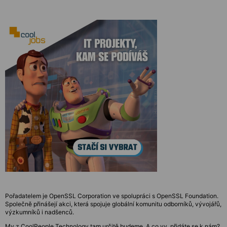
Pořadatelem je OpenSSL Corporation ve spolupráci s OpenSSL Foundation.
Společně přinášejí akci, která spojuje globální komunitu odborníků, vývojářů,
výzkumníků i nadšenců.
My z CoolPeople Technology tam určitě budeme. A co vy, přidáte se k nám?