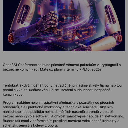
OpenSSLConference se bude primárně věnovat pokrokům v kryptografii a
bezpečné komunikaci. Máte už plány v termínu 7-9.10. 2025?
Tentokrát, i když možná trochu netradičně, přinášíme skvělý tip na nabitou
přední a kvalitní událost věnující se utváření budoucnosti bezpečné
komunikace.
Program nabídne nejen inspirativní přednášky s poznatky od předních
odborníků, ale i praktické workshopy a technické semináře. Díky nim
nahlédnete i pod pokličku nejmodernějších nástrojů a trendů v oblasti
bezpečného vývoje softwaru. A chybět samozřejmě nebude ani networking.
Budete tak moci v neformálním prostředí navázat velmi cenné kontakty a
sdílet zkušenosti s kolegy z oboru.