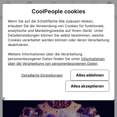
Zuhause
Suche nach einer
Meine
Benachrichtigung
Mitteilungen
Profil
CoolPeople cookies
Position
Jobs
Wenn Sie auf die Schaltfläche Alle zulassen klicken,
Zažijte svět bezpečné komunikace
erlauben Sie die Verwendung von Cookies für funktionale,
analytische und Marketingzwecke auf Ihrem Gerät. Unter
offline na OpenSSL Conference
Detaileinstellungen können Sie selbst bestimmen, welche
Cookies verarbeitet werden können oder deren Verarbeitung
« Zurück
deaktivieren.
club.coolpeople.cz
Kvalitních tech a IT konferencí není v České republice
Weitere Informationen über die Verarbeitung
personenbezogener Daten finden Sie unter
Informationen
mnoho. A proto nezmeškejte právě chystanou třídenní
über die Verarbeitung von personenbezogenen Daten
.
OpenSSLConference. Těšit se můžete na více než 80
expertů z oboru, kteří vám odkryjí nejnovější informace o
Alles ablehnen
Detaillierte Einstellungen
bezpečné komunikaci a šifrování v datových sítích.
Alles akzeptieren