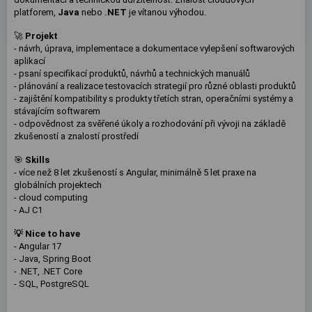
platforem,
Java
nebo
.
NET
je vítanou výhodou.
🚀
Projekt
- návrh, úprava, implementace a dokumentace vylepšení softwarových
aplikací
- psaní specifikací produktů, návrhů a technických manuálů
- plánování a realizace testovacích strategií pro různé oblasti produktů
- zajištění kompatibility s produkty třetích stran, operačními systémy a
stávajícím softwarem
- odpovědnost za svěřené úkoly a rozhodování při vývoji na základě
zkušeností a znalostí prostředí
🎯
Skills
- více než 8 let zkušeností s Angular, minimálně 5 let praxe na
globálních projektech
- cloud computing
- AJ C1
💡
Nice to have
- Angular 17
- Java, Spring Boot
- .NET, .NET Core
- SQL, PostgreSQL