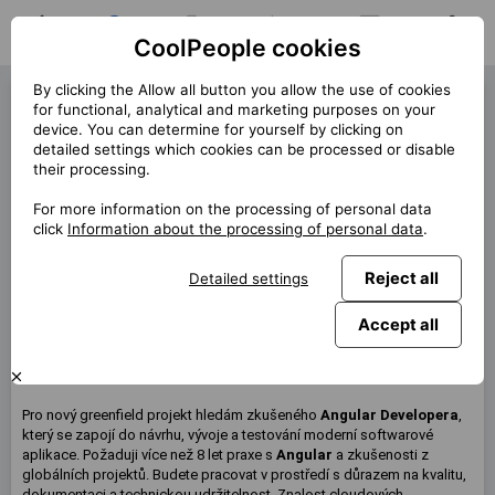
CoolPeople cookies
Home
Job search
My jobs
Notifications
Messages
Profile
By clicking the Allow all button you allow the use of cookies
Angular Developer (39727)
for functional, analytical and marketing purposes on your
device. You can determine for yourself by clicking on
« Back
detailed settings which cookies can be processed or disable
their processing.
Location
Praha
For more information on the processing of personal data
Start (lenght)
7/2025 (6m)
click
Information about the processing of personal data
.
Contract
Contract via CP
Reject all
Detailed settings
Home office
40%
Monthly
130 000 CZK
Accept all
This job is no longer available.
Pro nový greenfield projekt hledám zkušeného
Angular Developera
,
který se zapojí do návrhu, vývoje a testování moderní softwarové
aplikace. Požaduji více než 8 let praxe s
Angular
a zkušenosti z
globálních projektů. Budete pracovat v prostředí s důrazem na kvalitu,
dokumentaci a technickou udržitelnost. Znalost cloudových