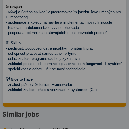
🚀
Projekt
- vývoj a údržba aplikací v programovacím jazyku Java určených pro
IT monitoring
- spolupráce s kolegy na návrhu a implementaci nových modulů
- testování a dokumentace vyvinutého kódu
- podpora a optimalizace stávajících monitorovacích procesů
🎯
Skills
- pečlivost, zodpovědnost a proaktivní přístup k práci
- schopnost pracovat samostatně i v týmu
- dobrá znalost programovacího jazyka Java
- základní přehled o IT terminologii a principech fungování IT systémů
- spolehlivost a ochotu učit se nové technologie
💡 Nice to have
- znalost práce v Selenium Frameworku
- základní znalost práce s verzovacím systémem (Git)
Similar jobs