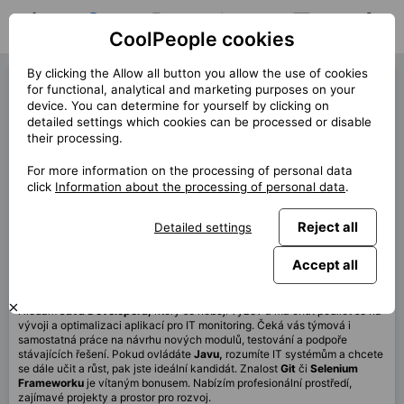
CoolPeople cookies
Home
Job search
My jobs
Notifications
Messages
Profile
By clicking the Allow all button you allow the use of cookies
Java Developer (40070)
for functional, analytical and marketing purposes on your
device. You can determine for yourself by clicking on
« Back
detailed settings which cookies can be processed or disable
their processing.
Location
Praha
For more information on the processing of personal data
Start (lenght)
9/2025
click
Information about the processing of personal data
.
Contract
Permanent client
Reject all
Detailed settings
Monthly
80 000 CZK
Accept all
This job is no longer available.
Hledám
Java Developera,
který se nebojí výzev a má chuť podílet se na
vývoji a optimalizaci aplikací pro IT monitoring. Čeká vás týmová i
samostatná práce na návrhu nových modulů, testování a podpoře
stávajících řešení. Pokud ovládáte
Javu,
rozumíte IT systémům a chcete
se dále učit a růst, pak jste ideální kandidát. Znalost
Git
či
Selenium
Frameworku
je vítaným bonusem. Nabízím profesionální prostředí,
zajímavé projekty a prostor pro rozvoj.