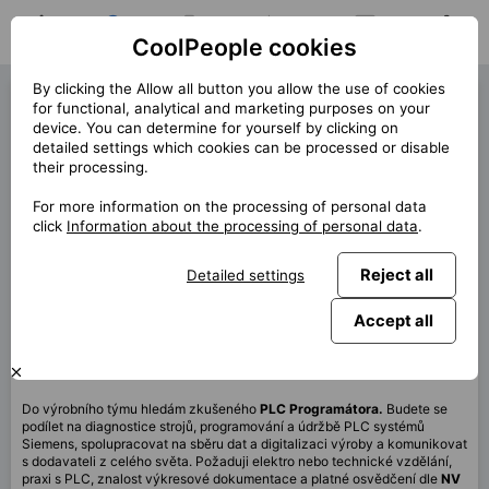
CoolPeople cookies
Home
Job search
My jobs
Notifications
Messages
Profile
By clicking the Allow all button you allow the use of cookies
PLC Programmer (39278)
for functional, analytical and marketing purposes on your
device. You can determine for yourself by clicking on
« Back
detailed settings which cookies can be processed or disable
their processing.
Location
Plzeň, Praha
For more information on the processing of personal data
Start (lenght)
5/2025
click
Information about the processing of personal data
.
Contract
Permanent client
Reject all
Detailed settings
Home office
20%
Monthly
90 000 CZK
Accept all
This job is no longer available.
Do výrobního týmu hledám zkušeného
PLC Programátora.
Budete se
podílet na diagnostice strojů, programování a údržbě PLC systémů
Siemens, spolupracovat na sběru dat a digitalizaci výroby a komunikovat
s dodavateli z celého světa. Požaduji elektro nebo technické vzdělání,
praxi s PLC, znalost výkresové dokumentace a platné osvědčení dle
NV