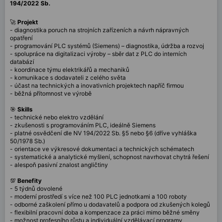
194/2022 Sb.
🚀
Projekt
- diagnostika poruch na strojních zařízeních a návrh nápravných
opatření
- programování PLC systémů (Siemens) – diagnostika, údržba a rozvoj
- spolupráce na digitalizaci výroby – sběr dat z PLC do interních
databází
- koordinace týmu elektrikářů a mechaniků
- komunikace s dodavateli z celého světa
- účast na technických a inovativních projektech napříč firmou
- běžná přítomnost ve výrobě
🎯
Skills
- technické nebo elektro vzdělání
- zkušenosti s programováním PLC, ideálně Siemens
- platné osvědčení dle NV 194/2022 Sb. §5 nebo §6 (dříve vyhláška
50/1978 Sb.)
- orientace ve výkresové dokumentaci a technických schématech
- systematické a analytické myšlení, schopnost navrhovat chytrá řešení
- alespoň pasivní znalost angličtiny
💯
Benefity
- 5 týdnů dovolené
- moderní prostředí s více než 100 PLC jednotkami a 100 roboty
- odborné zaškolení přímo u dodavatelů a podpora od zkušených kolegů
- flexibilní pracovní doba a kompenzace za práci mimo běžné směny
- možnost profesního růstu a individuální vzdělávací programy