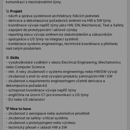
komunikaci s mezinárodními týmy.
🚀
Projekt
- návrh a správa systémové architektury řídicích jednotek
- derivace a dekompozice požadavků směrem na HW a SW týmy
- koordinace vývoje napříč týmy jako HW, SW, Mechanical, Test a Safety
- zapojení do prototypování i sériové výroby
- reporting stavu vývoje směrem ke stakeholderům a zákazníkům
- spolupráce s US týmy na integraci systémů
- kombinace systems engineeringu, technické koordinace a přehledu
nad celým produktem
🎯
Skills
- vysokoškolské vzdělání v oboru Electrical Engineering, Mechatronics
nebo Computer Science
- min. 4 roky zkušeností v systems engineeringu nebo HW/SW vývoji
- zkušenost s end-to-end vývojem produktu zahrnujícím HW i SW
- zkušenost s requirements engineeringem včetně derivace a
dekompozice požadavků
- schopnost koordinace vývoje napříč týmy
- angličtina na úrovni C1 pro komunikaci s US týmy
- EU nebo US občanství
💡 Nice to have
- zkušenost z aerospace nebo automotive prostředí
- zkušenost se safety-critical systémy
- zkušenost s prototypingem nebo výrobou
- technický přesah v oblasti HW a SW