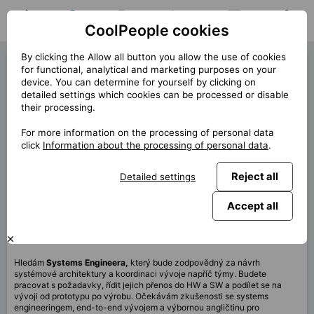
CoolPeople cookies
Home
Job search
My jobs
Notifications
Messages
Profile
By clicking the Allow all button you allow the use of cookies
Systems Engineer (42255)
for functional, analytical and marketing purposes on your
device. You can determine for yourself by clicking on
« Back
detailed settings which cookies can be processed or disable
their processing.
Location
Brno, Praha
For more information on the processing of personal data
Start (lenght)
5/2026 (12m)
click
Information about the processing of personal data
.
Contract
Permanent client
Reject all
Detailed settings
Home office
40%
Monthly
120 000 CZK
Accept all
This job is no longer available.
Hledám
Systems Engineera,
který bude zodpovědný za návrh
systémové architektury a koordinaci vývoje napříč týmy. Budete
pracovat s požadavky, řídit jejich přenos do HW a SW a podílet se na
vývoji od prototypu po výrobu. Očekávám zkušenosti se systems
engineeringem, end-to-end vývojem a výbornou angličtinu pro