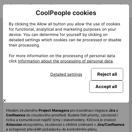
CoolPeople cookies
Home
Job search
My jobs
Notifications
Messages
Profile
By clicking the Allow all button you allow the use of cookies
Project Manager (42932)
for functional, analytical and marketing purposes on your
device. You can determine for yourself by clicking on
« Back
detailed settings which cookies can be processed or disable
their processing.
Location
Praha
For more information on the processing of personal data
Start (lenght)
7/2026 (12m)
click
Information about the processing of personal data
.
Contract
Contract via CP
Reject all
Detailed settings
Home office
100%
Monthly
120 000 CZK
Accept all
This job is no longer available.
Hledám zkušeného
Project Managera
pro koordinaci migrace
Jira
a
Confluence
do cloudového prostředí. Budete řídit priority, závislosti i
rizika a komunikovat napříč týmy i stakeholdery. Klíčová je znalost
Atlassian
ekosystému, zkušenost s většími změnami v
Jira/Confluence
a schopnost převádět požadavky do konkrétního plánu.