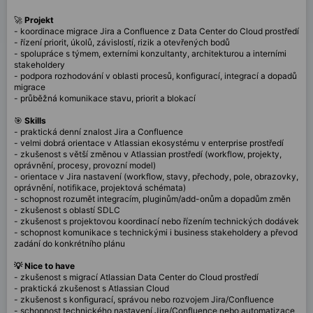
🚀
Projekt
- koordinace migrace Jira a Confluence z Data Center do Cloud prostředí
- řízení priorit, úkolů, závislostí, rizik a otevřených bodů
- spolupráce s týmem, externími konzultanty, architekturou a interními
stakeholdery
- podpora rozhodování v oblasti procesů, konfigurací, integrací a dopadů
migrace
- průběžná komunikace stavu, priorit a blokací
🎯
Skills
- praktická denní znalost Jira a Confluence
- velmi dobrá orientace v Atlassian ekosystému v enterprise prostředí
- zkušenost s větší změnou v Atlassian prostředí (workflow, projekty,
oprávnění, procesy, provozní model)
- orientace v Jira nastavení (workflow, stavy, přechody, pole, obrazovky,
oprávnění, notifikace, projektová schémata)
- schopnost rozumět integracím, pluginům/add-onům a dopadům změn
- zkušenost s oblastí SDLC
- zkušenost s projektovou koordinací nebo řízením technických dodávek
- schopnost komunikace s technickými i business stakeholdery a převod
zadání do konkrétního plánu
💡 Nice to have
- zkušenost s migrací Atlassian Data Center do Cloud prostředí
- praktická zkušenost s Atlassian Cloud
- zkušenost s konfigurací, správou nebo rozvojem Jira/Confluence
- schopnost technického nastavení Jira/Confluence nebo automatizace