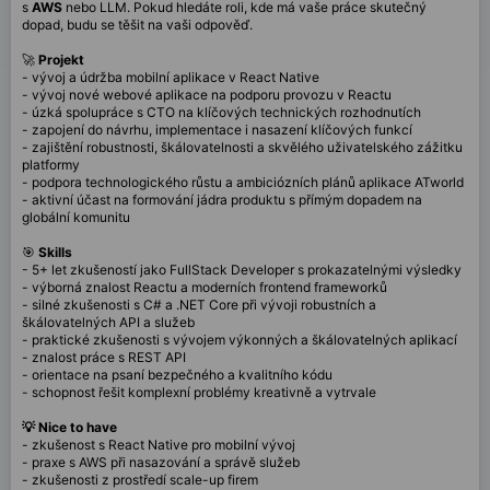
s
AWS
nebo LLM. Pokud hledáte roli, kde má vaše práce skutečný
dopad, budu se těšit na vaši odpověď.
🚀
Projekt
- vývoj a údržba mobilní aplikace v React Native
- vývoj nové webové aplikace na podporu provozu v Reactu
- úzká spolupráce s CTO na klíčových technických rozhodnutích
- zapojení do návrhu, implementace i nasazení klíčových funkcí
- zajištění robustnosti, škálovatelnosti a skvělého uživatelského zážitku
platformy
- podpora technologického růstu a ambiciózních plánů aplikace ATworld
- aktivní účast na formování jádra produktu s přímým dopadem na
globální komunitu
🎯
Skills
- 5+ let zkušeností jako FullStack Developer s prokazatelnými výsledky
- výborná znalost Reactu a moderních frontend frameworků
- silné zkušenosti s C# a .NET Core při vývoji robustních a
škálovatelných API a služeb
- praktické zkušenosti s vývojem výkonných a škálovatelných aplikací
- znalost práce s REST API
- orientace na psaní bezpečného a kvalitního kódu
- schopnost řešit komplexní problémy kreativně a vytrvale
💡 Nice to have
- zkušenost s React Native pro mobilní vývoj
- praxe s AWS při nasazování a správě služeb
- zkušenosti z prostředí scale-up firem