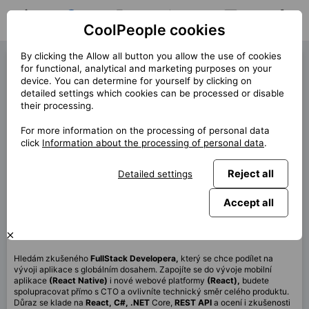
CoolPeople cookies
Home
Job search
My jobs
Notifications
Messages
Profile
By clicking the Allow all button you allow the use of cookies
FullStack Developer (40241)
for functional, analytical and marketing purposes on your
device. You can determine for yourself by clicking on
« Back
detailed settings which cookies can be processed or disable
their processing.
Location
Praha, Celá ČR, Berlin
For more information on the processing of personal data
Start (lenght)
10/2025 (12m)
click
Information about the processing of personal data
.
Contract
Contract via CP
Reject all
Detailed settings
Home office
100%
Monthly
140 000 CZK
Accept all
This job is no longer available.
Hledám zkušeného
FullStack Developera,
který se chce podílet na
vývoji aplikace s globálním dosahem. Zapojíte se do vývoje mobilní
aplikace
(React Native)
i nové webové platformy
(React),
budete
spolupracovat přímo s CTO a ovlivníte technický směr celého produktu.
Důraz se klade na
React, C#, .NET
Core,
REST API
a ocení i zkušenosti