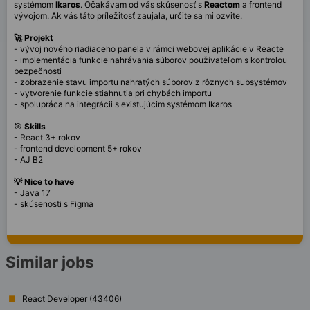
systémom
Ikaros
. Očakávam od vás skúsenosť s
Reactom
a frontend
vývojom. Ak vás táto príležitosť zaujala, určite sa mi ozvite.
🚀 Projekt
- vývoj nového riadiaceho panela v rámci webovej aplikácie v Reacte
- implementácia funkcie nahrávania súborov používateľom s kontrolou
bezpečnosti
- zobrazenie stavu importu nahratých súborov z rôznych subsystémov
- vytvorenie funkcie stiahnutia pri chybách importu
- spolupráca na integrácii s existujúcim systémom Ikaros
🎯
Skills
- React 3+ rokov
- frontend development 5+ rokov
- AJ B2
💡 Nice to have
- Java 17
- skúsenosti s Figma
Similar jobs
React Developer (43406)