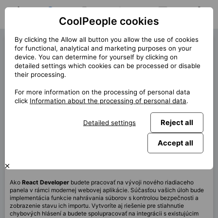
CoolPeople cookies
Home
Job search
My jobs
Notifications
Messages
Profile
By clicking the Allow all button you allow the use of cookies
React Developer (40363)
for functional, analytical and marketing purposes on your
device. You can determine for yourself by clicking on
« Back
detailed settings which cookies can be processed or disable
their processing.
Location
Bratislava, Praha, Brno, Košice
For more information on the processing of personal data
Start (lenght)
10/2025 (6m)
click
Information about the processing of personal data
.
Contract
Contract via CP
Reject all
Detailed settings
Home office
100%
Monthly
4 800 EUR
Accept all
This job is no longer available.
Ako
React
Developer
budete pracovať na vývoji nového riadiaceho
panela v rámci modernej webovej aplikácie. Súčasťou vašich úloh bude
implementácia funkcie nahrávania súborov s kontrolou bezpečnosti a
zobrazenie stavu ich importu. Vytvoríte aj riešenie pre stiahnutie
chybových hlásení a budete spolupracovať na integrácii s existujúcim