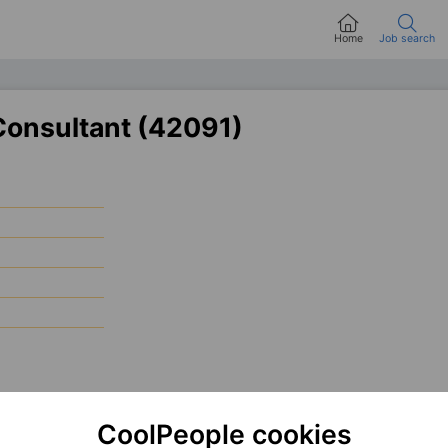
Home
Job search
Consultant (42091)
 ktorý dokáže prepájať biznis, dáta a technológie do funkčných riešení pre klien
 dátové stratégie a modely a premieňať dáta na zrozumiteľné insighty pre strateg
CoolPeople cookies
siness požiadavky a navrhovať transformačné roadmapy. Súčasťou práce je aj ve