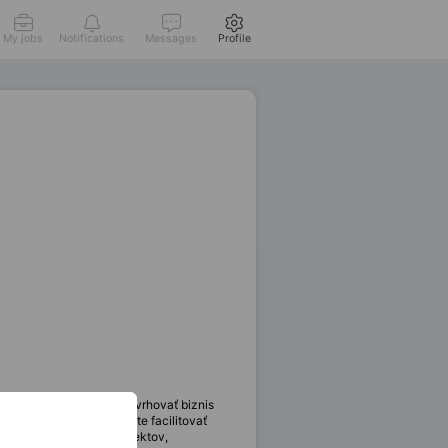
My jobs
Notifications
Messages
Profile
tov. Vašou úlohou bude navrhovať biznis
ické rozhodovanie. Budete facilitovať
denie analytických projektov,