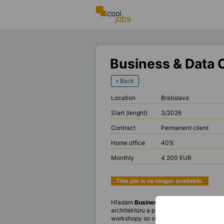
Business & Data 
« Back
Location
Bratislava
Start (lenght)
3/2026
Contract
Permanent client
Home office
40%
Monthly
4 200 EUR
This job is no longer available.
Hľadám
Business & Data Consultanta
,
architektúru a procesný dizajn, vytvárať
workshopy so stakeholdermi, zbierať bu