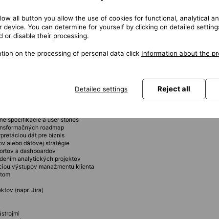
a a podpora presales aktivít.
llow all button you allow the use of cookies for functional, analytical 
 dizajnu
 device. You can determine for yourself by clicking on detailed settin
odelov
 or disable their processing.
gické rozhodovanie
ch projektov
tion on the processing of personal data click
Information about the pr
dermi a manažmentom klientov
nt aktivít
ozícii v oblasti business alebo data consulting
Reject all
Detailed settings
a procesným dizajnom
daviek a vedením workshopov
u a re-engineeringom procesov
é špecifikácie a user stories
transformačných roadmap
pretáciou dát pre biznis
v alebo dátovej stratégie
portov a dashboardov
iadením analytických projektov
áciou výstupov manažmentu klienta
ntom
ktov (napr. Jira)
ástrojmi