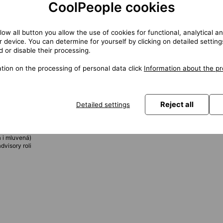
CoolPeople cookies
oicing a BRIM procesy
IM (Convergent Invoicing)
llow all button you allow the use of cookies for functional, analytical 
s ABAP/functional týmem
 device. You can determine for yourself by clicking on detailed settin
 or disable their processing.
ow procesy
tion on the processing of personal data click
Information about the pr
nt Invoicing
nvergent Charging, Mediation)
Reject all
Detailed settings
ocesů
á i mluvená)
dvisory roli