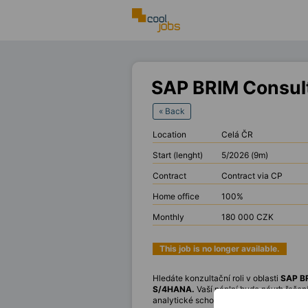
SAP BRIM Consul
« Back
Location
Celá ČR
Start (lenght)
5/2026 (9m)
Contract
Contract via CP
Home office
100%
Monthly
180 000 CZK
This job is no longer available.
Hledáte konzultační roli v oblasti
SAP B
S/4HANA.
Vaší náplní bude návrh řešen
analytické schopnosti. Důležitá je také 