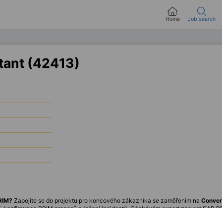
Home
Job search
tant (42413)
RIM?
Zapojíte se do projektu pro koncového zákazníka se zaměřením na
Conver
í, konfigurace BRIM procesů a řešení incidentů. Očekávám expert znalost SAP BR
samostatnost a komunikativní angličtina. Pokud chcete dlouhodobou spolupráci a z