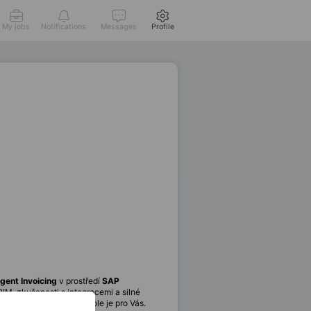
My jobs
Notifications
Messages
Profile
gent Invoicing
v prostředí
SAP
IM, zkušenosti s integracemi a silné
ajímavý projekt, tato role je pro Vás.