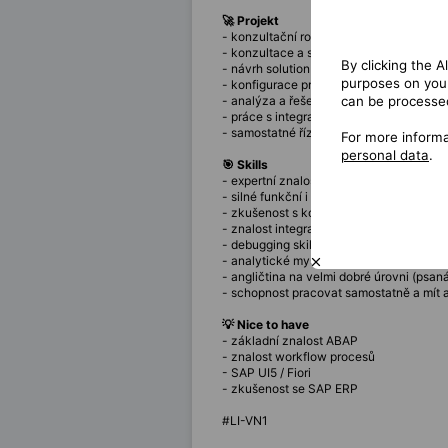
🚀 Projekt
- konzultační role se zaměřením na inv
- konzultace a support v oblasti SAP BR
By clicking the A
- návrh solution designu a spolupráce 
purposes on your
- konfigurace pricingu a BRIM procesů
can be processed
- analýza a řešení incidentů (debugging)
- práce s integračními scénáři a workfl
- samostatné řízení svěřené agendy
For more informa
personal data
.
🎯 Skills
- expertní znalost SAP BRIM – Converge
- silné funkční i technické znalosti (Co
- zkušenost s konfigurací SAP BRIM pr
- znalost integračních procesů
- debugging skills
- analytické myšlení
- angličtina na velmi dobré úrovni (psan
- schopnost pracovat samostatně a mít a
💡 Nice to have
- základní znalost ABAP
- znalost workflow procesů
- SAP UI5 / Fiori
- zkušenost se SAP ERP
#LI-VN1