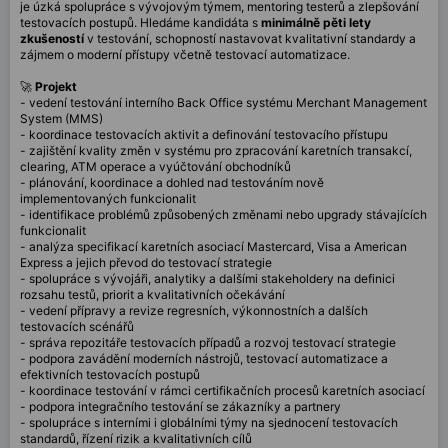
je úzká spolupráce s vývojovým týmem, mentoring testerů a zlepšování
testovacích postupů. Hledáme kandidáta s
minimálně pěti lety
zkušeností
v testování, schopností nastavovat kvalitativní standardy a
zájmem o moderní přístupy včetně testovací automatizace.
🚀
Projekt
- vedení testování interního Back Office systému Merchant Management
System (MMS)
- koordinace testovacích aktivit a definování testovacího přístupu
- zajištění kvality změn v systému pro zpracování karetních transakcí,
clearing, ATM operace a vyúčtování obchodníků
- plánování, koordinace a dohled nad testováním nově
implementovaných funkcionalit
- identifikace problémů způsobených změnami nebo upgrady stávajících
funkcionalit
- analýza specifikací karetních asociací Mastercard, Visa a American
Express a jejich převod do testovací strategie
- spolupráce s vývojáři, analytiky a dalšími stakeholdery na definici
rozsahu testů, priorit a kvalitativních očekávání
- vedení přípravy a revize regresních, výkonnostních a dalších
testovacích scénářů
- správa repozitáře testovacích případů a rozvoj testovací strategie
- podpora zavádění moderních nástrojů, testovací automatizace a
efektivních testovacích postupů
- koordinace testování v rámci certifikačních procesů karetních asociací
- podpora integračního testování se zákazníky a partnery
- spolupráce s interními i globálními týmy na sjednocení testovacích
standardů, řízení rizik a kvalitativních cílů