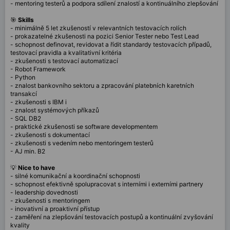
- mentoring testerů a podpora sdílení znalostí a kontinuálního zlepšování
🎯
Skills
- minimálně 5 let zkušeností v relevantních testovacích rolích
- prokazatelné zkušenosti na pozici Senior Tester nebo Test Lead
- schopnost definovat, revidovat a řídit standardy testovacích případů,
testovací pravidla a kvalitativní kritéria
- zkušenosti s testovací automatizací
- Robot Framework
- Python
- znalost bankovního sektoru a zpracování platebních karetních
transakcí
- zkušenosti s IBM i
- znalost systémových příkazů
- SQL DB2
- praktické zkušenosti se software developmentem
- zkušenosti s dokumentací
- zkušenosti s vedením nebo mentoringem testerů
- AJ min. B2
💡
Nice to have
- silné komunikační a koordinační schopnosti
- schopnost efektivně spolupracovat s interními i externími partnery
- leadership dovednosti
- zkušenosti s mentoringem
- inovativní a proaktivní přístup
- zaměření na zlepšování testovacích postupů a kontinuální zvyšování
kvality