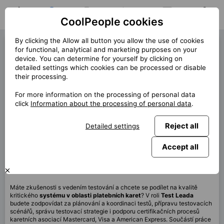
CoolPeople cookies
Home
Job search
My jobs
Notifications
Messages
Profile
By clicking the Allow all button you allow the use of cookies
Test Lead (42894)
for functional, analytical and marketing purposes on your
device. You can determine for yourself by clicking on
« Back
detailed settings which cookies can be processed or disable
their processing.
Location
Praha
For more information on the processing of personal data
Start (lenght)
7/2026
click
Information about the processing of personal data
.
Contract
Permanent client
Reject all
Detailed settings
Home office
40%
Monthly
120 000 CZK
Accept all
This job is no longer available.
Máte zkušenosti s vedením testování a chcete se podílet na kvalitě
kritického
systému v oblasti platebních karet
? V roli
Test Leada
budete zodpovídat za plánování a koordinaci testů, přípravu testovacích
scénářů, správu testovací strategie i podporu certifikačních procesů
karetních asociací Mastercard, Visa a American Express. Součástí práce