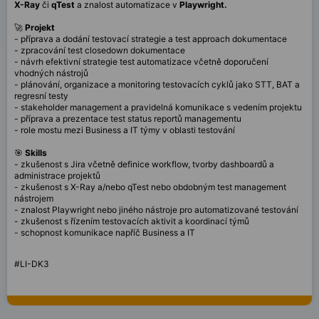
X-Ray
či
qTest
a znalost automatizace v
Playwright.
🚀
Projekt
- příprava a dodání testovací strategie a test approach dokumentace
- zpracování test closedown dokumentace
- návrh efektivní strategie test automatizace včetně doporučení
vhodných nástrojů
- plánování, organizace a monitoring testovacích cyklů jako STT, BAT a
regresní testy
- stakeholder management a pravidelná komunikace s vedením projektu
- příprava a prezentace test status reportů managementu
- role mostu mezi Business a IT týmy v oblasti testování
🎯
Skills
- zkušenost s Jira včetně definice workflow, tvorby dashboardů a
administrace projektů
- zkušenost s X-Ray a/nebo qTest nebo obdobným test management
nástrojem
- znalost Playwright nebo jiného nástroje pro automatizované testování
- zkušenost s řízením testovacích aktivit a koordinací týmů
- schopnost komunikace napříč Business a IT
#LI-DK3