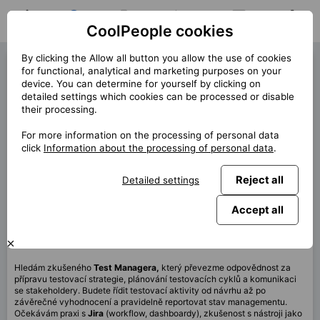
CoolPeople cookies
Home
Job search
My jobs
Notifications
Messages
Profile
By clicking the Allow all button you allow the use of cookies
Test Manager (41877)
for functional, analytical and marketing purposes on your
device. You can determine for yourself by clicking on
« Back
detailed settings which cookies can be processed or disable
their processing.
Location
Praha
For more information on the processing of personal data
Start (lenght)
2/2026 (12m)
click
Information about the processing of personal data
.
Contract
Contract via CP
Reject all
Detailed settings
Home office
60%
Monthly
120 000 CZK
Accept all
This job is no longer available.
Hledám zkušeného
Test Managera,
který převezme odpovědnost za
přípravu testovací strategie, plánování testovacích cyklů a komunikaci
se stakeholdery. Budete řídit testovací aktivity od návrhu až po
závěrečné vyhodnocení a pravidelně reportovat stav managementu.
Očekávám praxi s
Jira
(workflow, dashboardy), zkušenost s nástroji jako