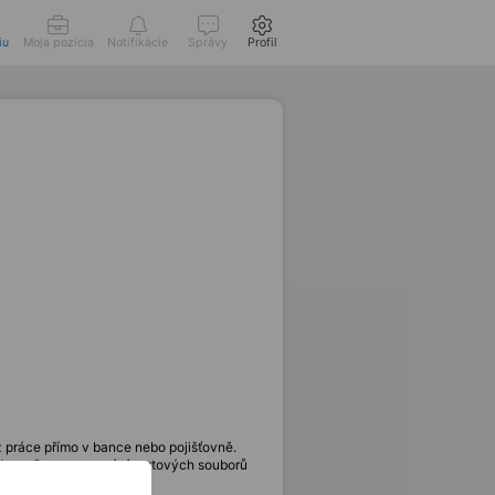
iu
Moja pozícia
Notifikácie
Správy
Profil
z práce přímo v bance nebo pojišťovně.
de změna generování textových souborů