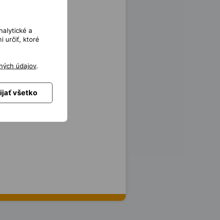
nalytické a
 určiť, ktoré
ných údajov
.
ijať všetko