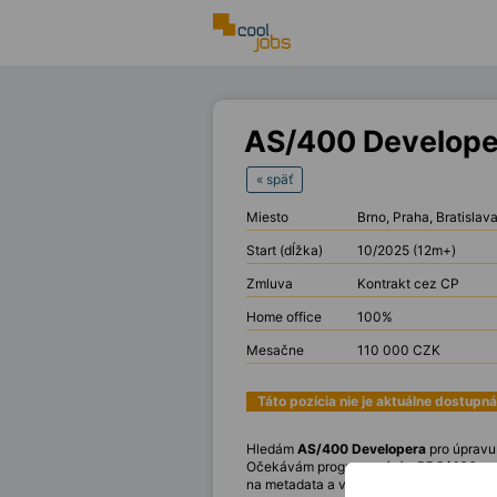
AS/400 Develope
« späť
Miesto
Brno, Praha, Bratislav
Start (dĺžka)
10/2025 (12m+)
Zmluva
Kontrakt cez CP
Home office
100%
Mesačne
110 000 CZK
Táto pozícia nie je aktuálne dostupná
Hledám
AS/400 Developera
pro úpravu 
Očekávám programování v
RPG/400
a z
na metadata a vylepšování kódu. Pokud V