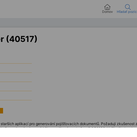
Domov
Hľadať pozíc
r (40517)
a
starších aplikací pro generování pojišťovacích dokumentů. Požaduji zkušenost 
kušenosti s vývojem a údržbou aplikací na platformě
AS/400
. Vaším úkolem bu
ás tato nabídka zaujala, ozvěte se mi.