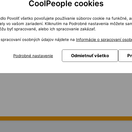
CoolPeople cookies
ní pojišťovacích dokumentů
na metadata
čidlo Povoliť všetko povoľujete používanie súborov cookie na funkčné, a
í aplikací
ly vo vašom zariadení. Kliknutím na Podrobné nastavenia môžete sami
 funkcí a optimalizace
žu byť spracované, alebo ich spracovanie zakázať.
 pojišťovně
o spracovaní osobných údajov nájdete na
Informácie o spracovaní osob
ce s platformou AS/400
í (čtení, psaní a úprava kódu)
Odmietnuť všetko
Pr
Podrobné nastavenie
lupráce