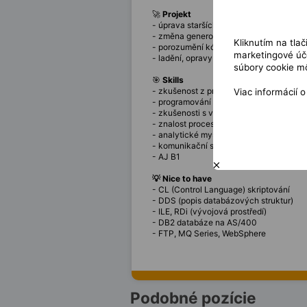
🚀
Projekt
- úprava starších aplikací pro generová
- změna generování textových souborů 
Kliknutím na tla
- porozumění kódu, úprava a vylepšován
marketingové úče
- ladění, opravy chyb, integrace nových
súbory cookie mô
🎯
Skills
- zkušenost z práce přímo v bance nebo
Viac informácií 
- programování v jazyce RPG/400 a prá
- zkušenosti s vývojem a údržbou aplikac
- znalost procesů pojišťovnictví
- analytické myšlení
- komunikační schopnosti a týmová spo
- AJ B1
💡 Nice to have
- CL (Control Language) skriptování
- DDS (popis databázových struktur)
- ILE, RDi (vývojová prostředí)
- DB2 databáze na AS/400
- FTP, MQ Series, WebSphere
Podobné pozície