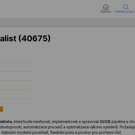
Domov
Hľadať pozíc
alist (40675)
ialistu
,
který bude navrhovat, implementovat a spravovat
CI/CD
pipeline a cl
é dostupnosti, automatizace procesů a optimalizace výkonu systémů. Požaduj
Nabízím moderní prostředí, flexibilní práci a prostor pro profesní růst.