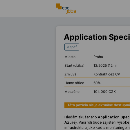
Application Speci
« späť
Miesto
Praha
Start (dĺžka)
12/2025 (12m)
Zmluva
Kontrakt cez CP
Home office
60%
Mesačne
104 000 CZK
Táto pozícia nie je aktuálne dostupná
Hledám zkušeného
Application
Spec
Azure
).
Vaší rolí bude zajištění vysok
infrastrukturu jako kód a monitoringem. 