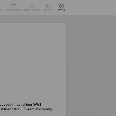
iu
Moja pozícia
Notifikácie
Správy
Profil
oudovou infrastrukturu
(
AWS,
i zkušenosti s
Linuxem
,
kontejnery,