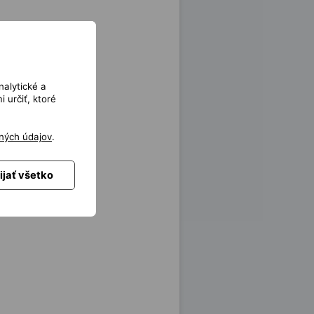
nalytické a
 určiť, ktoré
ných údajov
.
ijať všetko