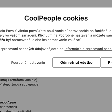
ipeline
CoolPeople cookies
re) a síťových prvků (např. loadbalancery)
ění jejich vysoké dostupnosti
í a optimalizace pracovních postupů
rraform, Ansible, Helm)
čidlo Povoliť všetko povoľujete používanie súborov cookie na funkčné, a
ertingu napříč prostředími
ly vo vašom zariadení. Kliknutím na Podrobné nastavenia môžete sami
v on-call režimu
žu byť spracované, alebo ich spracovanie zakázať.
ní provozní podpora (BAU)
o spracovaní osobných údajov nájdete na
Informácie o spracovaní osob
témů
ocker, Kubernetes, VMWare)
Odmietnuť všetko
Pr
Podrobné nastavenie
kins, GitHub Actions)
h nástrojů (Prometheus, Grafana, Zabbix, ELK)
ython, SQL)
stroji (Terraform, Ansible)
 přístup, týmová spolupráce
 nebo Azure
st practices
okou dostupností (HA)