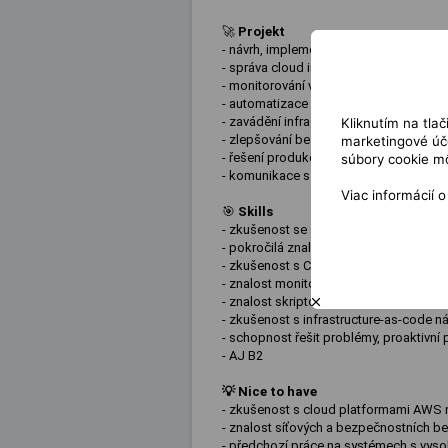
🚀
Projekt
- návrh, implementace a správa CI/CD p
- správa cloud infrastruktury (AWS, Azu
- monitorování výkonu systémů a zajišt
- automatizace opakujících se činnost
- zavádění infrastruktury jako kódu (Te
Kliknutím na tla
- zlepšování bezpečnosti, logování a al
marketingové úče
- řešení produkčních incidentů a účast 
súbory cookie mô
- komunikace s dodavateli a každoden
Viac informácií 
🎯
Skills
- zkušenost se správou Linux/Unix sys
- pokročilá znalost kontejnerizace (D
- zkušenost s CI/CD nástroji (např. Jen
- znalost monitorovacích a observačníc
- znalost skriptovacích jazyků (Bash, P
- zkušenost s infrastructure-as-code ná
- schopnost řešit problémy, proaktivní
- AJ B2
💡
Nice to have
- zkušenost s cloud platformami AWS
- znalost síťových a bezpečnostních be
- předchozí práce na systémech s vys