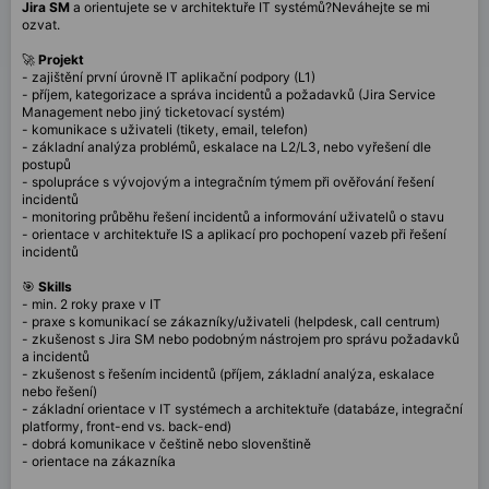
Jira SM
a orientujete se v architektuře IT systémů?Neváhejte se mi
ozvat.
🚀
Projekt
- zajištění první úrovně IT aplikační podpory (L1)
- příjem, kategorizace a správa incidentů a požadavků (Jira Service
Management nebo jiný ticketovací systém)
- komunikace s uživateli (tikety, email, telefon)
- základní analýza problémů, eskalace na L2/L3, nebo vyřešení dle
postupů
- spolupráce s vývojovým a integračním týmem při ověřování řešení
incidentů
- monitoring průběhu řešení incidentů a informování uživatelů o stavu
- orientace v architektuře IS a aplikací pro pochopení vazeb při řešení
incidentů
🎯
Skills
- min. 2 roky praxe v IT
- praxe s komunikací se zákazníky/uživateli (helpdesk, call centrum)
- zkušenost s Jira SM nebo podobným nástrojem pro správu požadavků
a incidentů
- zkušenost s řešením incidentů (příjem, základní analýza, eskalace
nebo řešení)
- základní orientace v IT systémech a architektuře (databáze, integrační
platformy, front-end vs. back-end)
- dobrá komunikace v češtině nebo slovenštině
- orientace na zákazníka