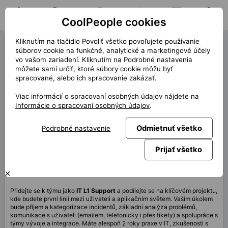
CoolPeople cookies
Domov
Hľadať pozíciu
Moja pozícia
Notifikácie
Správy
Profil
Kliknutím na tlačidlo Povoliť všetko povoľujete používanie
IT L1 Support (40355)
súborov cookie na funkčné, analytické a marketingové účely
vo vašom zariadení. Kliknutím na Podrobné nastavenia
« späť
môžete sami určiť, ktoré súbory cookie môžu byť
spracované, alebo ich spracovanie zakázať.
Miesto
Praha
Viac informácií o spracovaní osobných údajov nájdete na
Start (dĺžka)
9/2025 (9m+)
Informácie o spracovaní osobných údajov
.
Zmluva
Kontrakt cez CP
Odmietnuť všetko
Podrobné nastavenie
Home office
40%
Mesačne
60 000 CZK
Prijať všetko
Táto pozícia nie je aktuálne dostupná
Přidejte se k týmu jako
IT L1 Support
a podílejte se na klíčovém projektu,
kde budete první linií mezi uživateli a aplikačním světem. Vaším úkolem
bude příjem a kategorizace incidentů, základní analýza problémů,
komunikace s uživateli (emailem, telefonicky i přes tikety) a spolupráce s
týmy vývoje a integrace. Máte alespoň 2 roky praxe v IT, zkušenosti s