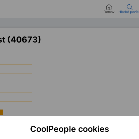
Domov
Hľadať pozíc
st (40673)
řevezme klíčovou roli při migraci virtualizační platformy z
VMware
na
Hyper-V.
CoolPeople cookies
ožité incidenty a předávat know-how interním týmům. Ocením seniorní zkušenosti,