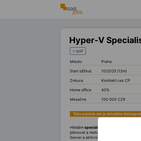
Hyper-V Speciali
« späť
Miesto
Praha
Start (dĺžka)
10/2025 (12m)
Zmluva
Kontrakt cez CP
Home office
40%
Mesačne
100 000 CZK
Táto pozícia nie je aktuálne dostupná
Hledám
specialistu
na
Hyper-V,
který p
plánovat a realizovat migraci, řešit sl
Server a aktivní angličtinu.