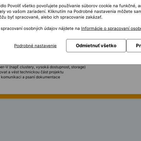
čidlo Povoliť všetko povoľujete používanie súborov cookie na funkčné, a
ly vo vašom zariadení. Kliknutím na Podrobné nastavenia môžete sami
ce virtualizační platformy Hyper-V
 na Hyper-V včetně návrhu strategie a pilotního nasazení
žu byť spracované, alebo ich spracovanie zakázať.
ění předání znalostí interním týmům
astruktury a doporučování best practices
o spracovaní osobných údajov nájdete na
Informácie o spracovaní osob
nosti prostředí během migrace i po ní
 a problémů souvisejících s migrací
Odmietnuť všetko
Pr
Podrobné nastavenie
V a virtualizovaných prostředí
ními platformami, ideálně z VMware na Hyper-V
o služeb (Active Directory, DNS, File Services apod.)
er-V (např. clustery, vysoká dostupnost, storage)
ovat a vést technickou část projektu
ou komunikaci a psaní dokumentace