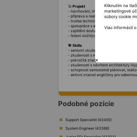
Kliknutím na tla
🚀
Projekt
marketingové úče
- navrhování, implementace a optimaliza
- příprava a realizace migrace z VMware
súbory cookie mô
- tvorba technické dokumentace a zajišt
- spolupráce s architekty na návrhu infr
Viac informácií 
- zajištění dostupnosti, výkonu a bezpeč
- řešení složitých technických incidentů
🎯 Skills
- seniorní zkušenosti se správou Hyper-
- zkušenosti s migrací mezi virtualizač
- pokročilá znalost Windows Server a jeh
- zkušenosti s návrhem architektury Hyp
- schopnost samostatně plánovat, realiz
- aktivní znalost angličtiny pro odborn
Podobné pozície
Support Specialist (43455)
System Engineer (43366)
Junior EDI Specialist (43203)