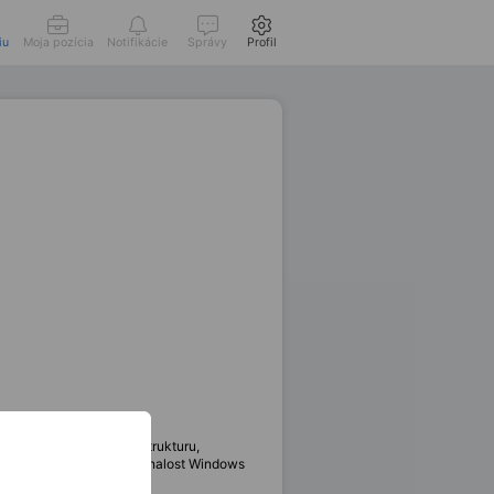
iu
Moja pozícia
Notifikácie
Správy
Profil
Budete navrhovat infrastrukturu,
 přesah do architektury, znalost Windows