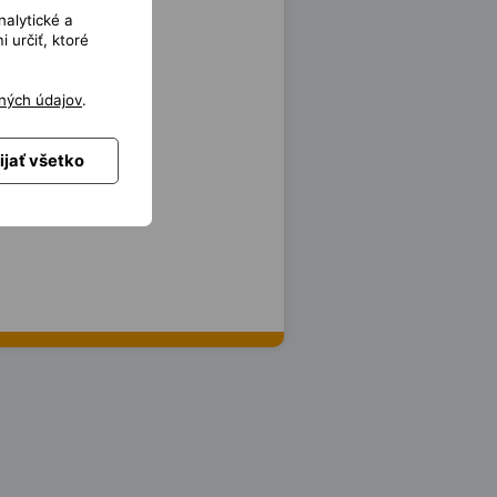
nalytické a
 určiť, ktoré
ných údajov
.
ijať všetko