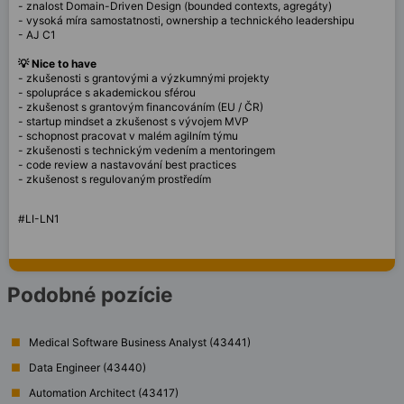
- znalost Domain-Driven Design (bounded contexts, agregáty)
- vysoká míra samostatnosti, ownership a technického leadershipu
- AJ C1
💡 Nice to have
- zkušenosti s grantovými a výzkumnými projekty
- spolupráce s akademickou sférou
- zkušenost s grantovým financováním (EU / ČR)
- startup mindset a zkušenost s vývojem MVP
- schopnost pracovat v malém agilním týmu
- zkušenosti s technickým vedením a mentoringem
- code review a nastavování best practices
- zkušenost s regulovaným prostředím
#LI-LN1
Podobné pozície
Medical Software Business Analyst (43441)
Data Engineer (43440)
Automation Architect (43417)