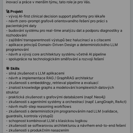
inovací a práce v menším týmu, tato role je pro Vás.
🚀 Projekt
- vývoj AI-first clinical decision support platformy pro lékaře
- návrh zero-prompt grafově orientovaného řešení pro práci s
pacientskými daty
- budování systému pro real-time analýzu dat a podporu diagnostiky a
rozhodování
- zajištění transparentnosti výstupů bez halucinací a s citacemi
- aplikace principů Domain-Driven Design a deterministického LLM
programování
- návrh a vývoj core architektury systému včetně AI pipeline
- spolupráce na technologickém směřování a rozvoji řešení
🎯 Skills
- silná zkušenost s LLM aplikacemi
- návrh a implementace RAG / GraphRAG architektur
- zkušenosti s embeddingy, retrieval pipeline a evaluací
- znalost knowledge graphs a modelování komplexních datových
struktur
- praktická zkušenost s grafovými databázemi (např. Neo4j)
- zkušenosti s agentními systémy a orchestrací (např. LangGraph, ReAct)
- návrh multi-step reasoning workflows
- zkušenosti s deterministickým programováním nad LLM (validace,
guardrails, kontrola výstupů)
- schopnost kombinovat LLM s klasickou logikou
- zkušenosti se softwarovou architekturou a návrhem end-to-end řešení
- zkušenosti s produkčním nasazením