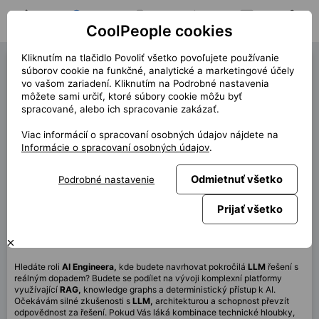
CoolPeople cookies
Domov
Hľadať pozíciu
Moja pozícia
Notifikácie
Správy
Profil
Kliknutím na tlačidlo Povoliť všetko povoľujete používanie
AI Engineer (42510)
súborov cookie na funkčné, analytické a marketingové účely
vo vašom zariadení. Kliknutím na Podrobné nastavenia
« späť
môžete sami určiť, ktoré súbory cookie môžu byť
spracované, alebo ich spracovanie zakázať.
Miesto
Praha, Celá ČR
Viac informácií o spracovaní osobných údajov nájdete na
Start (dĺžka)
5/2026
Informácie o spracovaní osobných údajov
.
Zmluva
Kontrakt Klient
Odmietnuť všetko
Podrobné nastavenie
Home office
90%
Mesačne
150 000 CZK
Prijať všetko
Táto pozícia nie je aktuálne dostupná
Hledáte roli
AI Engineera,
kde budete navrhovat pokročilá
LLM
řešení s
reálným dopadem? Budete se podílet na vývoji komplexní platformy
využívající
RAG,
knowledge graphs a deterministický přístup k AI.
Očekávám silné zkušenosti s
LLM,
architekturou a schopnost převzít
odpovědnost za řešení. Pokud Vás láká kombinace technické hloubky,