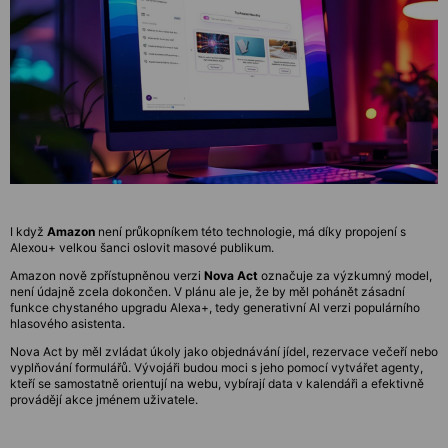
I když
Amazon
není průkopníkem této technologie, má díky propojení s
Alexou+ velkou šanci oslovit masové publikum.
Amazon nově zpřístupněnou verzi
Nova Act
označuje za výzkumný model,
není údajně zcela dokončen. V plánu ale je, že by měl pohánět zásadní
funkce chystaného upgradu Alexa+, tedy generativní AI verzi populárního
hlasového asistenta.
Nova Act by měl zvládat úkoly jako objednávání jídel, rezervace večeří nebo
vyplňování formulářů. Vývojáři budou moci s jeho pomocí vytvářet agenty,
kteří se samostatně orientují na webu, vybírají data v kalendáři a efektivně
provádějí akce jménem uživatele.