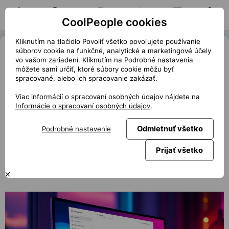
CoolPeople cookies
Domov
Hľadať pozíciu
Moja pozícia
Notifikácie
Správy
Profil
Kliknutím na tlačidlo Povoliť všetko povoľujete používanie
Amazon vrací úder! Nová AI Nova
súborov cookie na funkčné, analytické a marketingové účely
vo vašom zariadení. Kliknutím na Podrobné nastavenia
Act má rozdrtit OpenAI – dokáže to?
môžete sami určiť, ktoré súbory cookie môžu byť
spracované, alebo ich spracovanie zakázať.
« Späť
club.coolpeople.cz
Viac informácií o spracovaní osobných údajov nájdete na
Amazon posouvá hranice umělé inteligence zase o kus dál.
Informácie o spracovaní osobných údajov
.
Představují Nova Act, univerzálního AI agenta, který
dokáže ovládat webový prohlížeč a automatizovat běžné
Odmietnuť všetko
Podrobné nastavenie
úkoly. Spolu s ním přichází také sada nástrojů Nova Act
SDK, která umožňuje vývojářům vytvářet vlastní AI
Prijať všetko
asistenty.