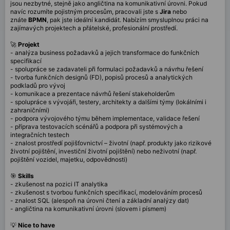
jsou nezbytné, stejně jako angličtina na komunikativní úrovni. Pokud
navíc rozumíte pojistným procesům, pracovali jste s
Jira
nebo
znáte
BPMN
, pak jste ideální kandidát. Nabízím smysluplnou práci na
zajímavých projektech a přátelské, profesionální prostředí.
🚀
Projekt
- analýza business požadavků a jejich transformace do funkčních
specifikací
- spolupráce se zadavateli při formulaci požadavků a návrhu řešení
- tvorba funkčních designů (FD), popisů procesů a analytických
podkladů pro vývoj
- komunikace a prezentace návrhů řešení stakeholderům
- spolupráce s vývojáři, testery, architekty a dalšími týmy (lokálními i
zahraničními)
- podpora vývojového týmu během implementace, validace řešení
- příprava testovacích scénářů a podpora při systémových a
integračních testech
- znalost prostředí pojišťovnictví – životní (např. produkty jako rizikové
životní pojištění, investiční životní pojištění) nebo neživotní (např.
pojištění vozidel, majetku, odpovědnosti)
🎯
Skills
- zkušenost na pozici IT analytika
- zkušenost s tvorbou funkčních specifikací, modelováním procesů
- znalost SQL (alespoň na úrovni čtení a základní analýzy dat)
- angličtina na komunikativní úrovni (slovem i písmem)
💡
Nice to have