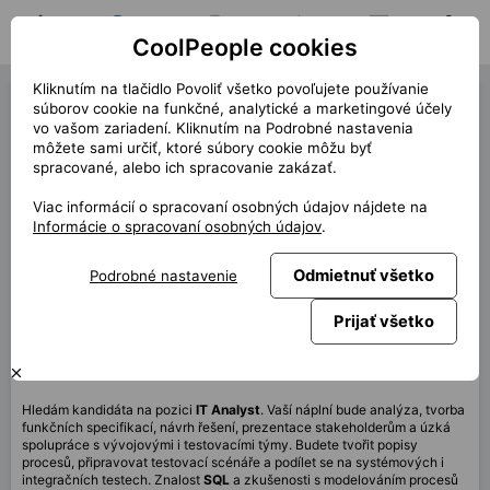
CoolPeople cookies
Domov
Hľadať pozíciu
Moja pozícia
Notifikácie
Správy
Profil
Kliknutím na tlačidlo Povoliť všetko povoľujete používanie
IT Analyst (39676)
súborov cookie na funkčné, analytické a marketingové účely
vo vašom zariadení. Kliknutím na Podrobné nastavenia
« späť
môžete sami určiť, ktoré súbory cookie môžu byť
spracované, alebo ich spracovanie zakázať.
Miesto
Praha
Viac informácií o spracovaní osobných údajov nájdete na
Start (dĺžka)
7/2025 (12m)
Informácie o spracovaní osobných údajov
.
Zmluva
Kontrakt cez CP
Odmietnuť všetko
Podrobné nastavenie
Home office
60%
Mesačne
100 000 CZK
Prijať všetko
Táto pozícia nie je aktuálne dostupná
Hledám kandidáta na pozici
IT Analyst
. Vaší náplní bude analýza, tvorba
funkčních specifikací, návrh řešení, prezentace stakeholderům a úzká
spolupráce s vývojovými i testovacími týmy. Budete tvořit popisy
procesů, připravovat testovací scénáře a podílet se na systémových i
integračních testech. Znalost
SQL
a zkušenosti s modelováním procesů