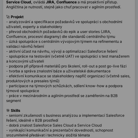
Service Cloud,
ovládá
JIRA, Confluence
a má proaktivní přístup.
Angličtina je nutností, stejně jako chuť pracovat v agilním prostředí.
🚀
Projekt
- analyzování a specifikace požadavků ve spolupráci s obchodními
uživateli, experty a stakeholdery
- převod obchodních požadavků do epik a user stories (JIRA,
Confluence, procesní diagramy) dle standardů centrálního týmu
- úzká spolupráce s centrálním vývojovým týmem na refinementu a
validaci návrhů řešení
- aktivní účast na návrhu, vývoji a optimalizaci Salesforce řešení
- spolupráce na testování (včetně UAT) ve spolupráci s test manažerem
a koncovými uživateli
- podpora při přípravě materiálů pro školení, roll-out a post go-live fázi
- tvorba a správa znalostní báze a uživatelské dokumentace
- efektivní komunikace se stakeholdery napříč organizací (včetně sales,
produktových a presales týmů)
- participace na týmových schůzkách, sdílení know-how a podpora
týmové spolupráce
- práce v mezinárodním a agilním prostředí se zaměřením na B2B
segment
🎯
Skills
- seniorní zkušenosti s business analýzou a implementací Salesforce
řešení, ideálně v B2B prostředí
- dobrá znalost Salesforce Sales Cloud a Service Cloud
- vynikající komunikační a prezentační dovednosti, schopnost
srozumitelně předávat i technicky složitá témata