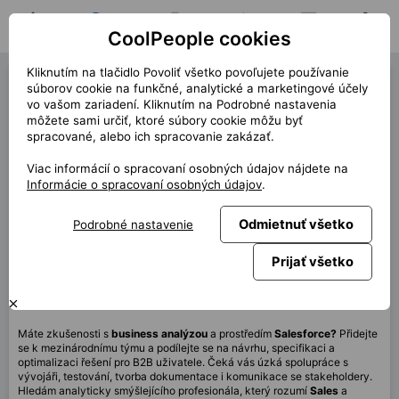
CoolPeople cookies
Domov
Hľadať pozíciu
Moja pozícia
Notifikácie
Správy
Profil
Kliknutím na tlačidlo Povoliť všetko povoľujete používanie
Business Analyst (39695)
súborov cookie na funkčné, analytické a marketingové účely
vo vašom zariadení. Kliknutím na Podrobné nastavenia
« späť
môžete sami určiť, ktoré súbory cookie môžu byť
spracované, alebo ich spracovanie zakázať.
Miesto
Praha
Viac informácií o spracovaní osobných údajov nájdete na
Start (dĺžka)
7/2025 (12m)
Informácie o spracovaní osobných údajov
.
Zmluva
Kontrakt cez CP
Odmietnuť všetko
Podrobné nastavenie
Home office
60%
Mesačne
130 000 CZK
Prijať všetko
Táto pozícia nie je aktuálne dostupná
Máte zkušenosti s
business analýzou
a prostředím
Salesforce?
Přidejte
se k mezinárodnímu týmu a podílejte se na návrhu, specifikaci a
optimalizaci řešení pro B2B uživatele. Čeká vás úzká spolupráce s
vývojáři, testování, tvorba dokumentace i komunikace se stakeholdery.
Hledám analyticky smýšlejícího profesionála, který rozumí
Sales
a