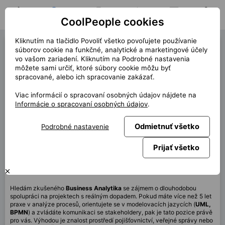
CoolPeople cookies
Domov
Hľadať pozíciu
Moja pozícia
Notifikácie
Správy
Profil
Kliknutím na tlačidlo Povoliť všetko povoľujete používanie
Business Analyst (40471)
súborov cookie na funkčné, analytické a marketingové účely
vo vašom zariadení. Kliknutím na Podrobné nastavenia
« späť
môžete sami určiť, ktoré súbory cookie môžu byť
spracované, alebo ich spracovanie zakázať.
Miesto
Praha
Viac informácií o spracovaní osobných údajov nájdete na
Start (dĺžka)
11/2025 (12m)
Informácie o spracovaní osobných údajov
.
Zmluva
Kontrakt cez CP
Odmietnuť všetko
Podrobné nastavenie
Home office
60%
Mesačne
120 000 CZK
Prijať všetko
Táto pozícia nie je aktuálne dostupná
Hledám zkušeného
Business Analytika
se zájmem o dlouhodobou
spolupráci na projektech s reálným dopadem. Pokud máte více než 5 let
praxe v analýze procesů, orientujete se v modelovacích jazycích (
UML,
BPMN
) a zvládáte komunikaci se stakeholdery, pak je tato pozice právě
pro vás. Výhodou je znalost prostředí pojišťovnictví, veřejné správy nebo