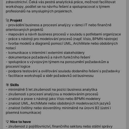
zdravotnictví. Čeká vás pestrá analytická práce, možnost facilitovat
workshopy, podílet se na návrhu řešení a spolupracovat s týmem
profesionálů na smysluplných projektech.
🚀
Projekt
- provádění business a procesní analýzy v rámci IT nebo finančně
orientovaných projektů
- mapování a návrh business procesů v souladu s potřebami organizace
- práce s nástroji pro modelování procesů (např. Visio, BPMN nástroje)
- tvorba modelů a diagramů pomocí UML, ArchiMate nebo obdobných
notací
- komunikace s interními i externími stakeholdery
- dokumentace požadavků a návrh funkčního řešení
- spolupráce s vývojovým týmem na porozumění požadavkům a
procesní logice
- podpora testování a ověřování souladu dodaného řešení s požadavky
- facilitace workshopů a sběr požadavků od businessu
🎯
Skills
- minimálně 5 let zkušeností na pozici business analytika
- zkušenosti s procesní analýzou a modelováním procesů
- znalost a praxe s nástroji jako Visio nebo BPMN modelery
- znalost UML, ArchiMate nebo obdobných modelovacích jazyků
- znalost češtiny nebo slovenštiny minimálně na úrovni B2 (ústní i
písemná komunikace)
💡
Nice to have
- zkušenost z pojišťovnictví, finančního sektoru nebo státní správy