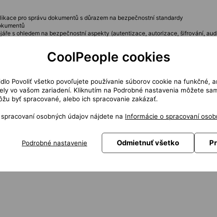
aplikace pro správu dokumentů s důrazem na bezpečnostní standardy
dokumentů
áře s ohledem na bezpečnostní aspekty (autentizace, autorizace, šifrování, audi
ů a modelů včetně bezpečnostních rizik a mitigací
né na compliance s legislativou a bezpečnostními standardy (ISO 27001, NIS2,
CoolPeople cookies
 stranami
st a včasné dodání analytické a bezpečnostní dokumentace
výstupů v nástrojích a úložištích, návrh změn v metodice
kcionalit formou konzultací
čidlo Povoliť všetko povoľujete používanie súborov cookie na funkčné, a
ěřování kvality analýz a modelů
ly vo vašom zariadení. Kliknutím na Podrobné nastavenia môžete sami
žu byť spracované, alebo ich spracovanie zakázať.
nalytik, ideálně s přesahem do bezpečnosti
o spracovaní osobných údajov nájdete na
Informácie o spracovaní osob
 a znalost rámců jako ISO 27001, NIS2, OWASP
ě další jako CISM, CEH výhodou)
ikace, UML diagramy a zohlednění bezpečnostních aspektů
atabázemi
Odmietnuť všetko
Pr
Podrobné nastavenie
ktů
chnické dokumentace