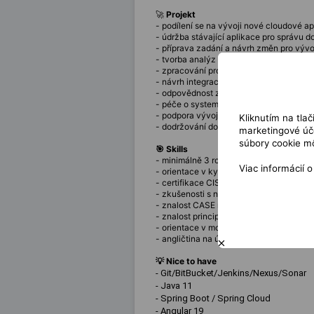
🚀
Projekt
- podílení se na vývoji nové cloudové 
- údržba stávající aplikace pro správu 
- příprava zadání a návrh změn pro vývoj
- tvorba analýz uživatelských požadavk
- zpracování projektové analýzy zaměře
- návrh integrace mezi systémy a třetími
- odpovědnost za správnost, kompletno
- péče o systematičnost a strukturování 
- podpora vývoje a testování nových fun
Kliknutím na tla
- dodržování doporučených postupů a ov
marketingové úče
súbory cookie mô
🎯 Skills
- minimálně 3 roky zkušeností jako IT a
Viac informácií 
- orientace v kybernetické bezpečnosti
- certifikace CISSP nebo CISA (případn
- zkušenosti s návrhem funkční specif
- znalost CASE nástrojů, práce s API, d
- znalost principů zabezpečení dat
- orientace v modelování procesů a obje
- angličtina na úrovni čtení a psaní te
💡 Nice to have
- Git/BitBucket/Jenkins/Nexus/Sonar
- Java 11
- Spring Boot / Spring Cloud
- Angular 19