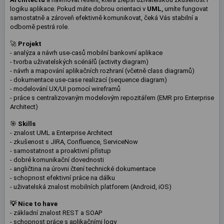
logiku aplikace. Pokud máte dobrou orientaci v
UML
,
umíte fungovat
samostatně a zároveň efektivně komunikovat, čeká Vás stabilní a
odborně pestrá role.
🚀
Projekt
- analýza a návrh use-casů mobilní bankovní aplikace
- tvorba uživatelských scénářů (activity diagram)
- návrh a mapování aplikačních rozhraní (včetně class diagramů)
- dokumentace use-case realizací (sequence diagram)
- modelování UX/UI pomocí wireframů
- práce s centralizovaným modelovým repozitářem (EMR pro Enterprise
Architect)
🎯
Skills
- znalost UML a Enterprise Architect
- zkušenost s JIRA, Confluence, ServiceNow
- samostatnost a proaktivní přístup
- dobré komunikační dovednosti
- angličtina na úrovni čtení technické dokumentace
- schopnost efektivní práce na dálku
- uživatelská znalost mobilních platforem (Android, iOS)
💡 Nice to have
- základní znalost REST a SOAP
- schopnost práce s aplikačními logy