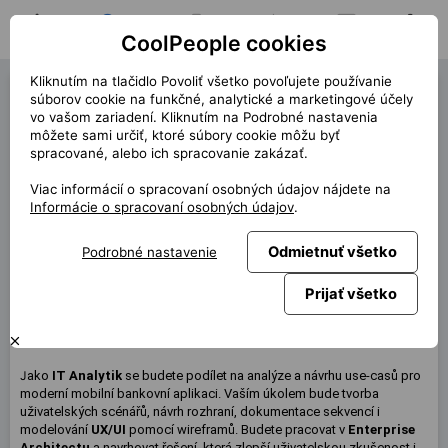
CoolPeople cookies
Domov
Hľadať pozíciu
Moja pozícia
Notifikácie
Správy
Profil
Kliknutím na tlačidlo Povoliť všetko povoľujete používanie
IT Analyst (41250)
Ostáva 1 otvorená pozícia!
súborov cookie na funkčné, analytické a marketingové účely
vo vašom zariadení. Kliknutím na Podrobné nastavenia
« späť
môžete sami určiť, ktoré súbory cookie môžu byť
spracované, alebo ich spracovanie zakázať.
Miesto
Praha
Viac informácií o spracovaní osobných údajov nájdete na
Start (dĺžka)
2/2026 (12m)
Informácie o spracovaní osobných údajov
.
Zmluva
Kontrakt cez CP
Odmietnuť všetko
Podrobné nastavenie
Home office
40%
Mesačne
100 000 CZK
Prijať všetko
Táto pozícia nie je aktuálne dostupná
J
ako
IT Analytik
se budete podílet na analýze a návrhu use-casů pro
moderní mobilní bankovní aplikaci. Vaším úkolem bude tvorba
uživatelských scénářů, návrh rozhraní, dokumentace sekvencí i
modelování
UX/UI
pomocí wireframů. Budete pracovat v
Enterprise
Architectu
a navrhovat řešení, která zlepší uživatelskou zkušenost i