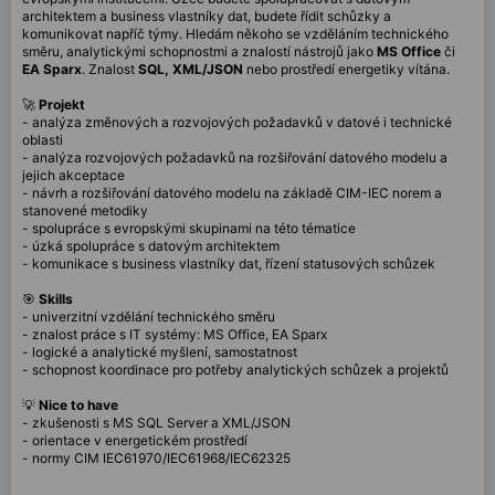
architektem a business vlastníky dat, budete řídit schůzky a
komunikovat napříč týmy. Hledám někoho se vzděláním technického
směru, analytickými schopnostmi a znalostí nástrojů jako
MS Office
či
EA Sparx
. Znalost
SQL, XML/JSON
nebo prostředí energetiky vítána.
🚀
Projekt
- analýza změnových a rozvojových požadavků v datové i technické
oblasti
- analýza rozvojových požadavků na rozšiřování datového modelu a
jejich akceptace
- návrh a rozšiřování datového modelu na základě CIM-IEC norem a
stanovené metodiky
- spolupráce s evropskými skupinami na této tématice
- úzká spolupráce s datovým architektem
- komunikace s business vlastníky dat, řízení statusových schůzek
🎯
Skills
- univerzitní vzdělání technického směru
- znalost práce s IT systémy: MS Office, EA Sparx
- logické a analytické myšlení, samostatnost
- schopnost koordinace pro potřeby analytických schůzek a projektů
💡
Nice to have
- zkušenosti s MS SQL Server a XML/JSON
- orientace v energetickém prostředí
- normy CIM IEC61970/IEC61968/IEC62325