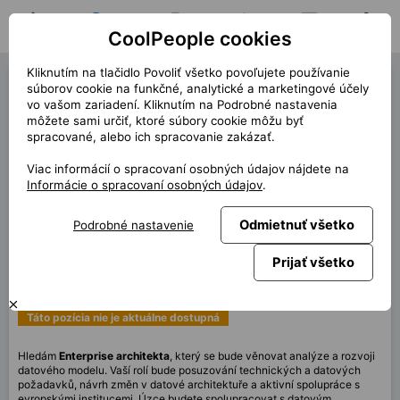
CoolPeople cookies
Domov
Hľadať pozíciu
Moja pozícia
Notifikácie
Správy
Profil
Kliknutím na tlačidlo Povoliť všetko povoľujete používanie
Enterprise Architect (40716)
súborov cookie na funkčné, analytické a marketingové účely
vo vašom zariadení. Kliknutím na Podrobné nastavenia
Ostáva 1 otvorená pozícia!
môžete sami určiť, ktoré súbory cookie môžu byť
spracované, alebo ich spracovanie zakázať.
« späť
Viac informácií o spracovaní osobných údajov nájdete na
Miesto
Praha
Informácie o spracovaní osobných údajov
.
Start (dĺžka)
11/2025 (12m)
Zmluva
Kontrakt cez CP
Odmietnuť všetko
Podrobné nastavenie
Home office
60%
Prijať všetko
Mesačne
120 000 CZK
Táto pozícia nie je aktuálne dostupná
Hledám
Enterprise architekta
, který se bude věnovat analýze a rozvoji
datového modelu. Vaší rolí bude posuzování technických a datových
požadavků, návrh změn v datové architektuře a aktivní spolupráce s
evropskými institucemi. Úzce budete spolupracovat s datovým