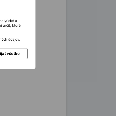
nalytické a
 určiť, ktoré
ných údajov
.
ijať všetko