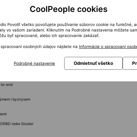
CoolPeople cookies
etně kombinace hardware a software-defined storage (LINSTOR)
rostředí včetně nastavení LINSTOR
i IT a návrh best practices řešení
čidlo Povoliť všetko povoľujete používanie súborov cookie na funkčné, a
nické vedení
ly vo vašom zariadení. Kliknutím na Podrobné nastavenia môžete sami
ním prostředí
žu byť spracované, alebo ich spracovanie zakázať.
azením do produkce
edí
u
o spracovaní osobných údajov nájdete na
Informácie o spracovaní osob
nfrastruktury, storage, cloud a virtualizace
Odmietnuť všetko
Pr
Podrobné nastavenie
INSTOR
e (SDS)
servery, storage nodes)
-to-end
týmem i byznysem
iemi
, DRBD nebo Gluster