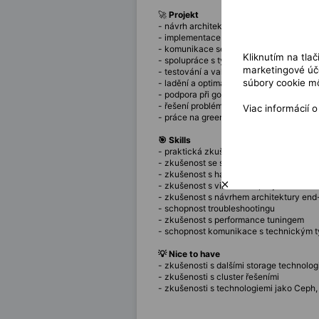
🚀
Projekt
- návrh architektury storage řešení vč
- implementace a konfigurace storage p
- komunikace se stakeholdery z business 
Kliknutím na tla
- spolupráce s týmem, mentoring a tech
marketingové úče
- testování a validace řešení v laborator
súbory cookie mô
- ladění a optimalizace řešení před nas
- podpora při go-live a stabilizace prostř
- řešení problémů a optimalizace výkon
Viac informácií 
- práce na greenfield projektu v oblasti i
🎯 Skills
- praktická zkušenost s LINBIT nebo L
- zkušenost se software-defined storag
- zkušenost s hardware storage (disky, 
- zkušenost s virtualizací, zejména KVM
- zkušenost s návrhem architektury end
- schopnost troubleshootingu
- zkušenost s performance tuningem
- schopnost komunikace s technickým 
💡 Nice to have
- zkušenosti s dalšími storage technolog
- zkušenosti s cluster řešeními
- zkušenosti s technologiemi jako Ceph