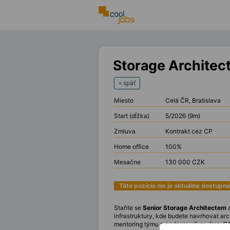
Storage Architec
« späť
Miesto
Celá ČR, Bratislava
Start (dĺžka)
5/2026 (9m)
Zmluva
Kontrakt cez CP
Home office
100%
Mesačne
130 000 CZK
Táto pozícia nie je aktuálne dostupná
Staňte se
Senior Storage Architectem
a
infrastruktury, kde budete navrhovat arc
mentoring týmu a podpora při go-live. 