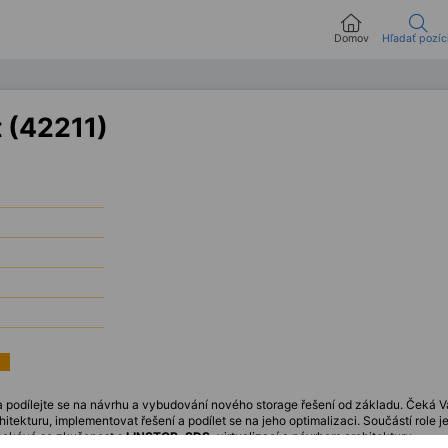
Domov
Hľadať pozíc
t (42211)
 podílejte se na návrhu a vybudování nového storage řešení od základu. Čeká Vás
hitekturu, implementovat řešení a podílet se na jeho optimalizaci. Součástí role
Očekává se zkušenost s
LINSTOR, SDS,
virtualizací a návrhem architektury.