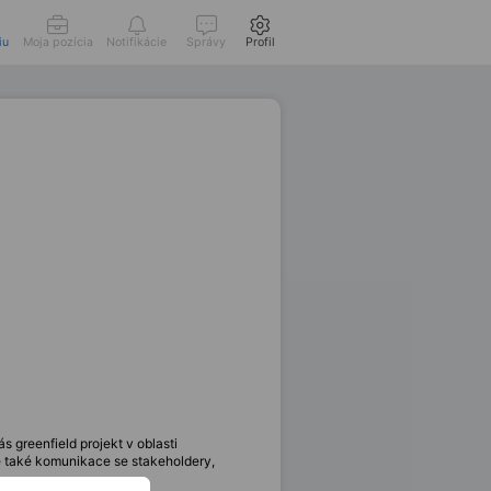
iu
Moja pozícia
Notifikácie
Správy
Profil
 greenfield projekt v oblasti
 je také komunikace se stakeholdery,