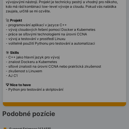
vývojovými nástroji. Projekt je technicky pestrý a vhodný pro někoho,
kdo má rád kombinaci low-level vývoje a cloudu. Pokud vás nabídka
zaujala, určitě se mi ozvěte.
🚀
Projekt
- programování aplikací v jazyce C++
- vývoj cloudových řešení pomocí Docker a Kubernetes
- práce se síťovými technologiemi na úrovni CCNA
- vývoj a testování v prostředí Linuxu
- volitelně použití Pythonu pro testování a automatizaci
🎯
Skills
- C++ jako hlavní jazyk pro vývoj
- znalost Dockeru a Kubernetes
- síťové znalosti na úrovni CCNA nebo praktická zkušenost
- zkušenost s Linuxem
- AJ C1
💡 Nice to have
- Python pro testování a skriptování
Podobné pozície
Support Enigneer (43458)