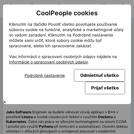
CoolPeople cookies
Domov
Hľadať pozíciu
Moja pozícia
Notifikácie
Správy
Profil
Kliknutím na tlačidlo Povoliť všetko povoľujete používanie
Software Engineer (40043)
súborov cookie na funkčné, analytické a marketingové účely
vo vašom zariadení. Kliknutím na Podrobné nastavenia
« späť
môžete sami určiť, ktoré súbory cookie môžu byť
spracované, alebo ich spracovanie zakázať.
Miesto
Brno
Viac informácií o spracovaní osobných údajov nájdete na
Start (dĺžka)
8/2025 (12m)
Informácie o spracovaní osobných údajov
.
Zmluva
Kontrakt cez CP
Odmietnuť všetko
Podrobné nastavenie
Home office
60%
Mesačne
120 000 CZK
Prijať všetko
Táto pozícia nie je aktuálne dostupná
Jako
Software
Engineer se budete věnovat vývoji aplikací v
C++
v
prostředí
Linuxu
a tvorbě cloudových řešení s využitím
Dockeru
a
Kubernetes
. Čeká vás práce se síťovými technologiemi na úrovni CCNA
i prostor pro využití
Pythonu
při testování a automatizaci. Ocením dobrou
orientaci v síťových principech a schopnost pracovat s moderními