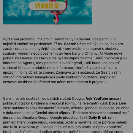
Výraznou proměnou má projít i samotné vyhledávání. Google mluví o
největší změně za posledních 27 let.
Search
už nemá být jen políčko pro
zadání dotazu, ale chytřejší nástroj, který zvládne pracovat s obrázky,
soubory, videem nebo obsahem otevřené karty v Chromu. AI Mode nově
poběží na Gemini 3.5 Flash a má být dostupný zdarma. Další novinkou jsou
Information Agents, tedy personalizovaní agenti, kteří budou na pozadí
sledovat témata, produkty nebo informace, které uživatele zajímají, a
upozorní ho na důležité změny. Zajímavě zní i možnost, že Search sám
vytvoří interaktivní miniaplikaci podle konkrétního dotazu, například
cestovní dashboard, přehled pro učení nebo tracker k projektu.
Gemini se ale dostává i do dalších služeb Googlu.
Ask YouTube
umožní
pokládat otázky k videím a přeskočit rovnou na relevantní část.
Docs Live
zase nabídne tvorbu dokumentů hlasem, uživatel jednoduše popíše, co chce
v dokumentu mít, a Gemini obsah připraví. Podobné hlasové schopnosti mají
dorazit i do Gmailu a Keepu. Google představil také
Daily Brief
, ranní
přehled, který projde inbox, kalendář, úkoly a navrhne, co je potřeba během
dne řešit. Novinkou je i Google Pics, nástroj pro tvorbu a úpravu obrázků,
který umožní měnit jednotlivé prvky ve scéně bez nutnosti začínat znovu.