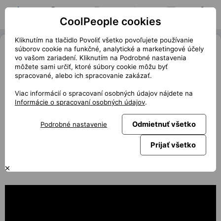
CoolPeople cookies
Domov
Hľadať pozíciu
Moja pozícia
Notifikácie
Správy
Profil
Kliknutím na tlačidlo Povoliť všetko povoľujete používanie
Chatbotům odzvonilo, Gemini už
súborov cookie na funkčné, analytické a marketingové účely
vo vašom zariadení. Kliknutím na Podrobné nastavenia
nebude jen odpovídat, ale jednat
môžete sami určiť, ktoré súbory cookie môžu byť
spracované, alebo ich spracovanie zakázať.
« Späť
club.coolpeople.cz
Viac informácií o spracovaní osobných údajov nájdete na
Letošní konference Google I/O naznačila směr, kterým se
Informácie o spracovaní osobných údajov
.
Google rozhodl vydat. Hlavním tématem už není umělá
inteligence ve smyslu chatbot, ale zejména aktivní
Odmietnuť všetko
Podrobné nastavenie
asistent, který dokáže samostatně pracovat, vyhledávat
informace, plánovat úkoly a propojovat se s běžnými
Prijať všetko
službami. Google to nazývá agentní éra Gemini.