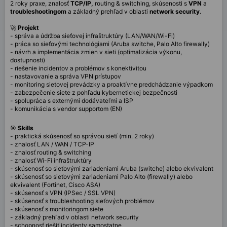
2 roky praxe, znalosť
TCP/IP,
routing & switching, skúsenosti s
VPN
a
troubleshootingom
a základný prehľad v oblasti
network security
.
🚀
Projekt
- správa a údržba sieťovej infraštruktúry (LAN/WAN/Wi-Fi)
- práca so sieťovými technológiami (Aruba switche, Palo Alto firewally)
- návrh a implementácia zmien v sieti (optimalizácia výkonu,
dostupnosti)
- riešenie incidentov a problémov s konektivitou
- nastavovanie a správa VPN prístupov
- monitoring sieťovej prevádzky a proaktívne predchádzanie výpadkom
- zabezpečenie siete z pohľadu kybernetickej bezpečnosti
- spolupráca s externými dodávateľmi a ISP
- komunikácia s vendor supportom (EN)
🎯
Skills
- praktická skúsenosť so správou sietí (min. 2 roky)
- znalosť LAN / WAN / TCP-IP
- znalosť routing & switching
- znalosť Wi-Fi infraštruktúry
- skúsenosť so sieťovými zariadeniami Aruba (switche) alebo ekvivalent
- skúsenosť so sieťovými zariadeniami Palo Alto (firewally) alebo
ekvivalent (Fortinet, Cisco ASA)
- skúsenosť s VPN (IPSec / SSL VPN)
- skúsenosť s troubleshooting sieťových problémov
- skúsenosť s monitoringom siete
- základný prehľad v oblasti network security
- schopnosť riešiť incidenty samostatne