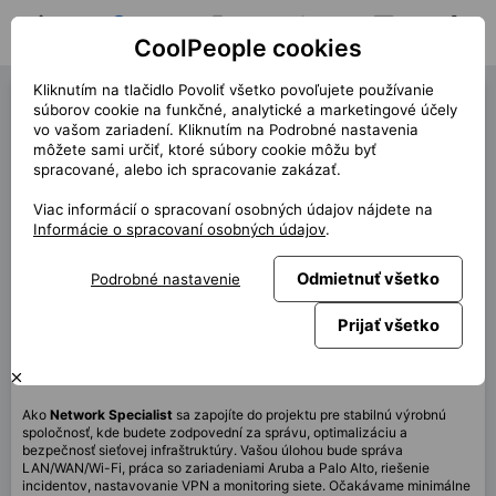
CoolPeople cookies
Domov
Hľadať pozíciu
Moja pozícia
Notifikácie
Správy
Profil
Kliknutím na tlačidlo Povoliť všetko povoľujete používanie
Network Specialist (42584)
súborov cookie na funkčné, analytické a marketingové účely
vo vašom zariadení. Kliknutím na Podrobné nastavenia
« späť
môžete sami určiť, ktoré súbory cookie môžu byť
spracované, alebo ich spracovanie zakázať.
Miesto
Žilina
Viac informácií o spracovaní osobných údajov nájdete na
Start (dĺžka)
6/2026 (12m+)
Informácie o spracovaní osobných údajov
.
Zmluva
Kontrakt cez CP
Odmietnuť všetko
Podrobné nastavenie
Home office
20%
Mesačne
3 000 EUR
Prijať všetko
Táto pozícia nie je aktuálne dostupná
Ako
Network Specialist
sa zapojíte do projektu pre stabilnú výrobnú
spoločnosť, kde budete zodpovední za správu, optimalizáciu a
bezpečnosť sieťovej infraštruktúry. Vašou úlohou bude správa
LAN/WAN/Wi-Fi, práca so zariadeniami Aruba a Palo Alto, riešenie
incidentov, nastavovanie VPN a monitoring siete. Očakávame minimálne