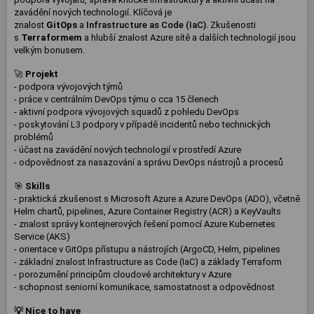
zavádění nových technologií. Klíčová je
znalost
GitOps
a
Infrastructure as Code (IaC)
. Zkušenosti
s
Terraformem
a hlubší znalost Azure sítě a dalších technologií jsou
velkým bonusem.
🚀
Projekt
- podpora vývojových týmů
- práce v centrálním DevOps týmu o cca 15 členech
- aktivní podpora vývojových squadů z pohledu DevOps
- poskytování L3 podpory v případě incidentů nebo technických
problémů
- účast na zavádění nových technologií v prostředí Azure
- odpovědnost za nasazování a správu DevOps nástrojů a procesů
🎯
Skills
- praktická zkušenost s Microsoft Azure a Azure DevOps (ADO), včetně
Helm chartů, pipelines, Azure Container Registry (ACR) a KeyVaults
- znalost správy kontejnerových řešení pomocí Azure Kubernetes
Service (AKS)
- orientace v GitOps přístupu a nástrojích (ArgoCD, Helm, pipelines
- základní znalost Infrastructure as Code (IaC) a základy Terraform
- porozumění principům cloudové architektury v Azure
- schopnost seniorní komunikace, samostatnost a odpovědnost
💡 Nice to have