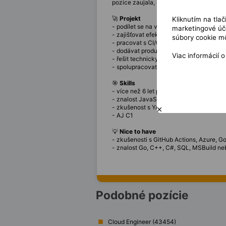
pozice zaujala, určitě se mi ozvěte.
🚀
Projekt
Kliknutím na tla
- podílet se na vývoji a úpravách systém
marketingové úče
- zajišťovat efektivní, spolehlivý a opak
súbory cookie mô
- pracovat s CI/CD pipeline a zvyšovat jej
- dodávat produkční kód v pravidelném r
Viac informácií 
- řešit technicky komplexní úkoly a učit
- spolupracovat na konfiguraci a nasazo
🎯
Skills
- více než 6 let praxe jako DevOps exper
- znalost JavaScript, PowerShell a skri
- zkušenost s YAML a CI/CD
- AJ C1
💡
Nice to have
- zkušenosti s GitHub Actions, Azure, G
- znalost Go, C++, C#, SQL, MSBuild n
Podobné pozície
Cloud Engineer (43454)