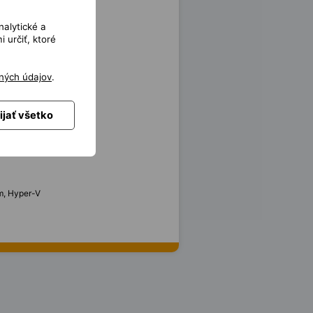
nalytické a
 určiť, ktoré
ných údajov
.
ijať všetko
rm, Hyper-V