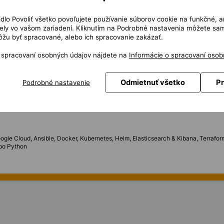
čidlo Povoliť všetko povoľujete používanie súborov cookie na funkčné, a
ů pro platební terminály na čerpacích stanicích
ly vo vašom zariadení. Kliknutím na Podrobné nastavenia môžete sami
ovatelný proces merge, build, verifikace a deploye
žu byť spracované, alebo ich spracovanie zakázať.
í kvalitu a efektivitu
ytmu v rámci Agile prostředí
o spracovaní osobných údajov nájdete na
Informácie o spracovaní osob
 se nové technologie
vání řešení pro nové stanice
Odmietnuť všetko
Pr
Podrobné nastavenie
t
ptování ve Windows a Linuxu
oogle Cloud, Ansible, Docker, Kubernetes, Helm, Elasticsearch & Kibana, Terrafo
ebo Python