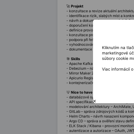
🚀
Projekt
- konzultace a revize aktuální architek
- identifikace rizik, slabých míst a kon
- návrh a dokumentace vzorových řešení
- doporučení konfigurace pro provozní 
- definice provozních metrik a ukazatel
- konzultace pro architektonický, reali
- podpora při řešení incidentů a identifi
- vyhodnocování nových verzí technologi
Kliknutím na tla
- dokumentace navržených řešení – pří
marketingové úče
súbory cookie mô
🎯
Skills
- Apache Kafka / Strimzi operátor – návr
- Debezium – návrh konektorů a přenosů,
Viac informácií 
- Mirror Maker 2 – konfigurace, vyhodno
- Apicurio Registry – správa schémat pro
- kontejnerizační platforma Red Hat Ope
💡
Nice to have
- databázové systémy – napojení Debezi
- API specifikace a schémata – Avro, 
- modelování architektury – ArchiMate, 
- GitLab – správa zdrojových kódů a kon
- Helm Charts – návrh nasazení kompon
- Argo CD – správa a ověření stavu defi
- ELK Stack / Kibana – provozní monitor
- autentizace a autorizace – OAuth, JW