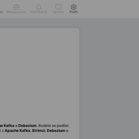
iu
Moja pozícia
Notifikácie
Správy
Profil
e Kafka
a
Debezium
. Budete se podílet
i s
Apache Kafka
,
Strimzi
,
Debezium
a