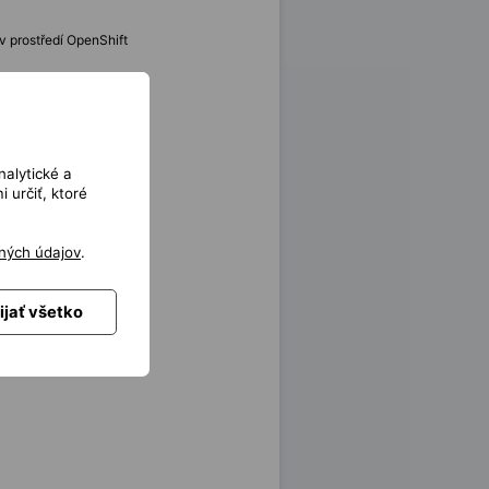
v prostředí OpenShift
nalytické a
 určiť, ktoré
ných údajov
.
ijať všetko
.)