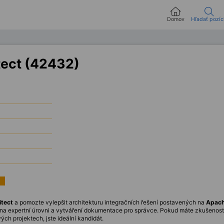
Domov
Hľadať pozíc
tect (42432)
itect
a pomozte vylepšit architekturu integračních řešení postavených na
Apach
ů na expertní úrovni a vytváření dokumentace pro správce. Pokud máte zkušenost
ch projektech, jste ideální kandidát.