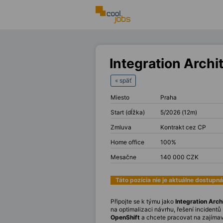
Integration Archi
« späť
Miesto
Praha
Start (dĺžka)
5/2026 (12m)
Zmluva
Kontrakt cez CP
Home office
100%
Mesačne
140 000 CZK
Táto pozícia nie je aktuálne dostupná
Připojte se k týmu jako
Integration Arch
na optimalizaci návrhu, řešení incident
OpenShift
a chcete pracovat na zajímavý