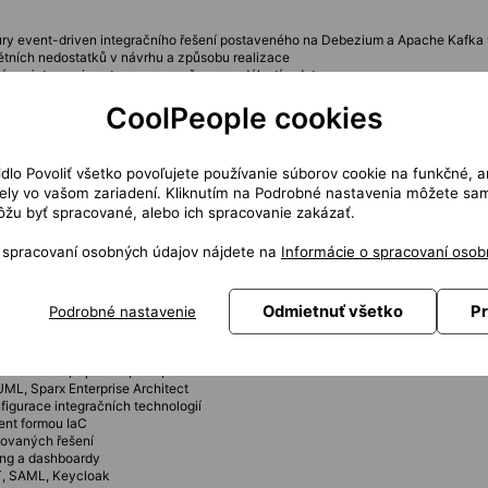
tury event-driven integračního řešení postaveného na Debezium a Apache Kafka 
krétních nedostatků v návrhu a způsobu realizace
 pro integraci postavenou na přenosu událostí a dat
nasazení ve více datových centrech
CoolPeople cookies
ů dohledu
zační a provozní tým zákazníka
kace příčin problémů na expertní úrovni
í a návrh postupů pro jejich nasazení
čidlo Povoliť všetko povoľujete používanie súborov cookie na funkčné, a
ručka správce, metodika vývoje, dokumentace skutečného provedení
ly vo vašom zariadení. Kliknutím na Podrobné nastavenia môžete sami
žu byť spracované, alebo ich spracovanie zakázať.
h, dohled, řešení problémů
 řízení aktivace/deaktivace, řešení stavů po výpadcích
o spracovaní osobných údajov nájdete na
Informácie o spracovaní osob
cení stavu, podpora obnovy po havárii
 datové přenosy a integrační rozhraní
nShift – provoz, diagnostika, incident response
Odmietnuť všetko
Pr
Podrobné nastavenie
um na relační, dokumentové a grafové zdroje (Oracle, PostgreSQL, MongoDB aj
JSON Schema, OpenAPI, XSD, WSDL
UML, Sparx Enterprise Architect
figurace integračních technologií
ent formou IaC
novaných řešení
ing a dashboardy
T, SAML, Keycloak