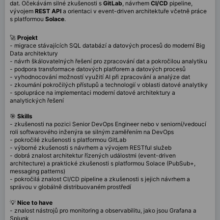
dat. Očekávám silné zkušenosti s
GitLab
, návrhem
CI/CD
pipeline,
vývojem
REST API
a orientaci v event-driven architektuře včetně práce
s platformou
Solace
.
🚀
Projekt
- migrace stávajících SQL databází a datových procesů do moderní Big
Data architektury
- návrh škálovatelných řešení pro zpracování dat a pokročilou analytiku
- podpora transformace datových platforem a datových procesů
- vyhodnocování možností využití AI při zpracování a analýze dat
- zkoumání pokročilých přístupů a technologií v oblasti datové analytiky
- spolupráce na implementaci moderní datové architektury a
analytických řešení
🎯
Skills
- zkušenosti na pozici Senior DevOps Engineer nebo v seniorní/vedoucí
roli softwarového inženýra se silným zaměřením na DevOps
- pokročilé zkušenosti s platformou GitLab
- výborné zkušenosti s návrhem a vývojem RESTful služeb
- dobrá znalost architektur řízených událostmi (event-driven
architecture) a praktické zkušenosti s platformou Solace (PubSub+,
messaging patterns)
- pokročilá znalost CI/CD pipeline a zkušenosti s jejich návrhem a
správou v globálně distribuovaném prostředí
💡
Nice to have
- znalost nástrojů pro monitoring a observabilitu, jako jsou Grafana a
Splunk