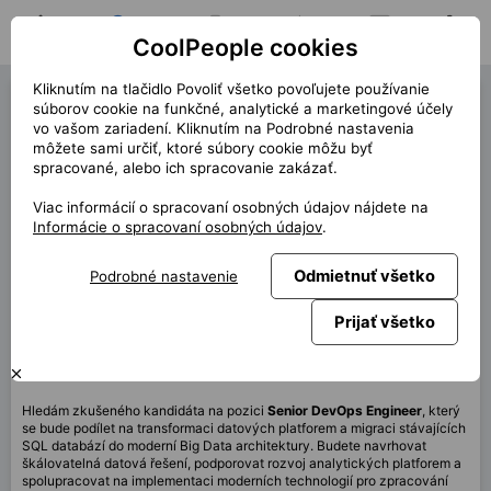
CoolPeople cookies
Domov
Hľadať pozíciu
Moja pozícia
Notifikácie
Správy
Profil
Kliknutím na tlačidlo Povoliť všetko povoľujete používanie
DevOps Engineer (42976)
súborov cookie na funkčné, analytické a marketingové účely
vo vašom zariadení. Kliknutím na Podrobné nastavenia
« späť
môžete sami určiť, ktoré súbory cookie môžu byť
spracované, alebo ich spracovanie zakázať.
Miesto
Praha
Viac informácií o spracovaní osobných údajov nájdete na
Start (dĺžka)
8/2026 (12m)
Informácie o spracovaní osobných údajov
.
Zmluva
Kontrakt cez CP
Odmietnuť všetko
Podrobné nastavenie
Home office
60%
Mesačne
129 000 CZK
Prijať všetko
Táto pozícia nie je aktuálne dostupná
Hledám zkušeného kandidáta na pozici
Senior DevOps Engineer
, který
se bude podílet na transformaci datových platforem a migraci stávajících
SQL databází do moderní Big Data architektury. Budete navrhovat
škálovatelná datová řešení, podporovat rozvoj analytických platforem a
spolupracovat na implementaci moderních technologií pro zpracování