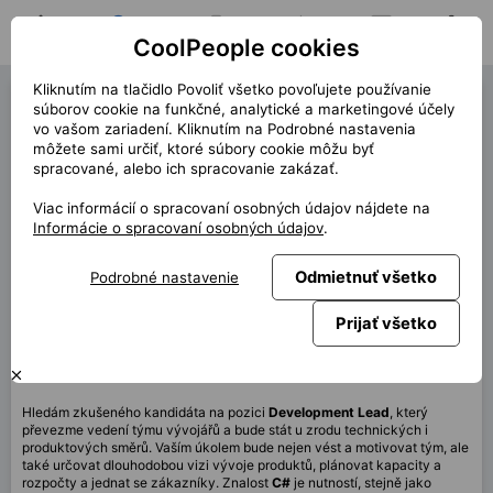
CoolPeople cookies
Domov
Hľadať pozíciu
Moja pozícia
Notifikácie
Správy
Profil
Kliknutím na tlačidlo Povoliť všetko povoľujete používanie
Development Lead (40251)
súborov cookie na funkčné, analytické a marketingové účely
vo vašom zariadení. Kliknutím na Podrobné nastavenia
« späť
môžete sami určiť, ktoré súbory cookie môžu byť
spracované, alebo ich spracovanie zakázať.
Miesto
Praha
Viac informácií o spracovaní osobných údajov nájdete na
Start (dĺžka)
9/2025
Informácie o spracovaní osobných údajov
.
Zmluva
TPP Klient
Odmietnuť všetko
Podrobné nastavenie
Home office
80%
Mesačne
120 000 CZK
Prijať všetko
Táto pozícia nie je aktuálne dostupná
Hledám zkušeného kandidáta na pozici
Development Lead
, který
převezme vedení týmu vývojářů a bude stát u zrodu technických i
produktových směrů. Vaším úkolem bude nejen vést a motivovat tým, ale
také určovat dlouhodobou vizi vývoje produktů, plánovat kapacity a
rozpočty a jednat se zákazníky. Znalost
C#
je nutností, stejně jako