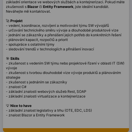
základní orientace ve webových službách a kontejnerizaci. Pokud máte
zkušenosti s
Blazor
či
Entity Framework
, jste ideální kandidát.
Neváhejte mě kontaktovat.
🚀
Projekt
- vedení, koordinace, rozvíjení a motivování týmu SW vývojářů
- určování technického směru vývoje a dlouhodobé produktové vize
- jednání se zákazníky a přenášení jejich potřeb do konkrétních řešení
- plánování kapacit, rozpočtů a priorit
- spolupráce s ostatními týmy
- sledování trendů v technologiích a přinášení inovací
🎯
Skills
- zkušenost s vedením SW týmu nebo projektové řízení v oblasti IT (SW)
vývoje
- zkušenost s tvorbou dlouhodobé vize vývoje produktů a plánováním
strategie
- zkušenost s jednáním se zákazníky
- znalost C#
- základní znalosti webových služeb Rest, SOAP
- základní znalosti virtualizace a kontejnerizace
💡
Nice to have
- základní znalost legislativy a trhu (OTE, EDC, LDS)
- znalost Blazor a Entity Framework