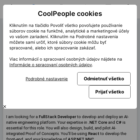
CoolPeople cookies
Domov
Hľadať pozíciu
Moja pozícia
Notifikácie
Správy
Profil
Kliknutím na tlačidlo Povoliť všetko povoľujete používanie
FullStack Developer (40548)
súborov cookie na funkčné, analytické a marketingové účely
vo vašom zariadení. Kliknutím na Podrobné nastavenia
« späť
môžete sami určiť, ktoré súbory cookie môžu byť
spracované, alebo ich spracovanie zakázať.
Miesto
Praha
Viac informácií o spracovaní osobných údajov nájdete na
Start (dĺžka)
9/2025 (12m)
Informácie o spracovaní osobných údajov
.
Zmluva
Kontrakt cez CP
Odmietnuť všetko
Podrobné nastavenie
Home office
99%
Mesačne
140 000 CZK
Prijať všetko
Táto pozícia nie je aktuálne dostupná
I am looking for a
FullStack Developer
to develop and deploy an
AI-
native engineering platform. Your expertise in
.NET Core
and
C#
is
essential for this role. You will also design, build, and pilot AI-
integrated Proof of Concepts. You'll be using
React
to develop the
front-end, and your knowledge of
ASP.NET MVC