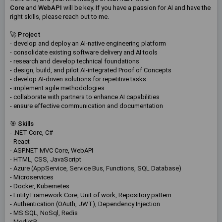
Core
and
WebAPI
will be key. If you have a passion for AI and have the
right skills, please reach out to me.
🚀
Project
- develop and deploy an AI-native engineering platform
- consolidate existing software delivery and AI tools
- research and develop technical foundations
- design, build, and pilot AI-integrated Proof of Concepts
- develop AI-driven solutions for repetitive tasks
- implement agile methodologies
- collaborate with partners to enhance AI capabilities
- ensure effective communication and documentation
🎯
Skills
- .NET Core, C#
- React
- ASP.NET MVC Core, WebAPI
- HTML, CSS, JavaScript
- Azure (AppService, Service Bus, Functions, SQL Database)
- Microservices
- Docker, Kubernetes
- Entity Framework Core, Unit of work, Repository pattern
- Authentication (OAuth, JWT), Dependency Injection
- MS SQL, NoSql, Redis
- MediatR