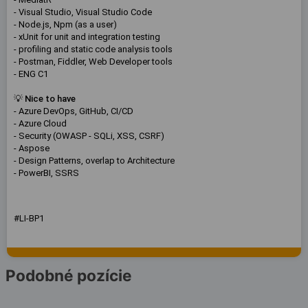
- Visual Studio, Visual Studio Code
- Node.js, Npm (as a user)
- xUnit for unit and integration testing
- profiling and static code analysis tools
- Postman, Fiddler, Web Developer tools
- ENG C1
💡
Nice to have
- Azure DevOps, GitHub, CI/CD
- Azure Cloud
- Security (OWASP - SQLi, XSS, CSRF)
- Aspose
- Design Patterns, overlap to Architecture
- PowerBI, SSRS
#LI-BP1
Podobné pozície