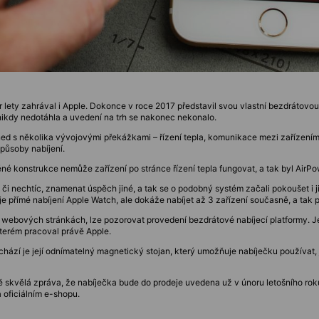
ár lety zahrával i Apple. Dokonce v roce 2017 představil svou vlastní bezdrátov
ikdy nedotáhla a uvedení na trh se nakonec nekonalo.
hned s několika vývojovými překážkami – řízení tepla, komunikace mezi zařízeními
způsoby nabíjení.
é konstrukce nemůže zařízení po stránce řízení tepla fungovat, a tak byl AirPo
či nechtíc, znamenat úspěch jiné, a tak se o podobný systém začali pokoušet i 
e přímé nabíjení Apple Watch, ale dokáže nabíjet až 3 zařízení současně, a tak pln
h webových stránkách, lze pozorovat provedení bezdrátové nabíjecí platformy. J
terém pracoval právě Apple.
chází je její odnímatelný magnetický stojan, který umožňuje nabíječku používat, 
ě skvělá zpráva, že nabíječka bude do prodeje uvedena už v únoru letošního rok
a oficiálním e-shopu.