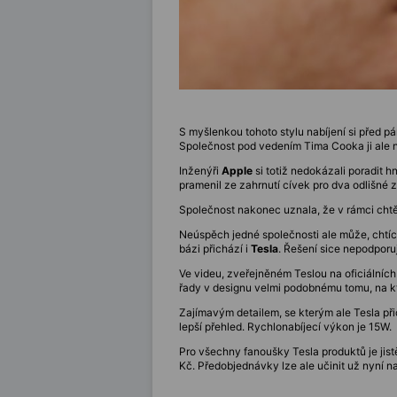
S myšlenkou tohoto stylu nabíjení si před p
Společnost pod vedením Tima Cooka ji ale n
Inženýři
Apple
si totiž nedokázali poradit 
pramenil ze zahrnutí cívek pro dva odlišné 
Společnost nakonec uznala, že v rámci chtěn
Neúspěch jedné společnosti ale může, chtíc 
bázi přichází i
Tesla
. Řešení sice nepodporuj
Ve videu, zveřejněném Teslou na oficiálníc
řady v designu velmi podobnému tomu, na k
Zajímavým detailem, se kterým ale Tesla při
lepší přehled. Rychlonabíjecí výkon je 15W.
Pro všechny fanoušky Tesla produktů je jist
Kč. Předobjednávky lze ale učinit už nyní n