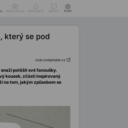
iu
Moja pozícia
Notifikácie
Správy
Profil
, který se pod
club.coolpeople.cz
 snaží potěšit své fanoušky.
vý kousek, zčásti inspirovaný
eží na tom, jakým způsobem se