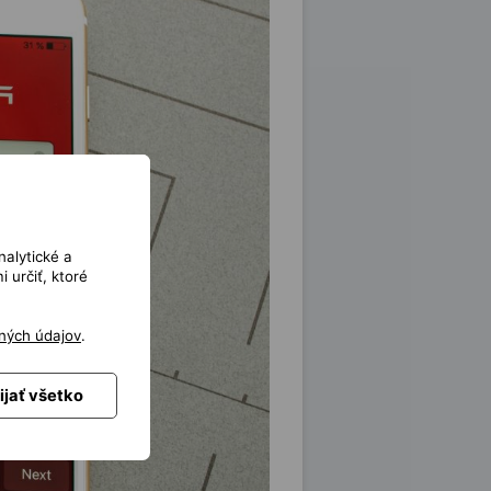
nalytické a
 určiť, ktoré
ných údajov
.
ijať všetko