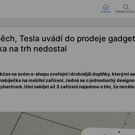
Domov
Hľadať pozíc
pěch, Tesla uvádí do prodeje gadget
a na trh nedostal
občas na svém e-shopu zveřejní i drobnější doplňky, kterými se
 nabíječka na mobilní zařízení. Jedná se o jednoduchý designo
bertruck. Umí nabíjet až 3 zařízení najednou s tím, že nezál