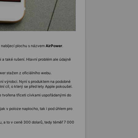
ou nabíjecí plochu s názvem
AirPower
.
 a také rušení. Hlavní problém ale údajně
wer stažen z oficiálního webu.
jiní výrobci. Nyní s produktem na podobné
í cíl, o který se před lety Apple pokoušel.
e tvořena třiceti cívkami uspořádanými do
jak v poloze naplocho, tak i pod úhlem pro
u, a to v ceně 300 dolarů, tedy téměř 7 000