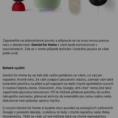
Zapomeňte na jednostranné povely a připravte se na svou novou pravou
ruku v domácnosti.
Gemini for Home
s vámi bude konverzovat v
souvislostech. Zda se v tomto případě dočkáte i českého jazyka se však
ještě uvidí.
Bohaté využití
Gemini for Home by se měl stát vaším parťákem ve všem, co vás jen
napadne. Kromě toho, že vám zodpoví jakoukoliv otázku, zahraje vám také
konkrétní písničku na přání a při napojení na další chytré spotřebiče rozsvítí
či nastaví teplotu doma. Oslovením „Hey Google, let’s chat“ mimo jiné také
započnete plynulou konverzaci. Při té můžete přidávat položky do svého
nákupního seznamu, plánovat aktivity do kalendáře pro celou rodinu nebo
diskutovat nad způsoby opravy myčky.
S novým Gemini for Home si budete moci povídat na existujících zařízeních
Google z poslední dekády, zvládnou to tedy i chytré repráčky nebo třeba
fotorámečky. Těšit se však už teď můžete také na chytré reproduktory