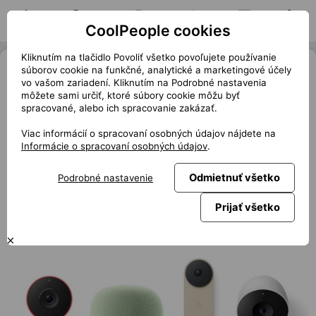
CoolPeople cookies
Domov
Hľadať pozíciu
Moja pozícia
Notifikácie
Správy
Profil
Kliknutím na tlačidlo Povoliť všetko povoľujete používanie
Gemini for Home, nový parťák do
súborov cookie na funkčné, analytické a marketingové účely
vo vašom zariadení. Kliknutím na Podrobné nastavenia
domácnosti i do života
môžete sami určiť, ktoré súbory cookie môžu byť
spracované, alebo ich spracovanie zakázať.
« Späť
club.coolpeople.cz
Viac informácií o spracovaní osobných údajov nájdete na
Google Asistent dostal padáka. Nahrazuje ho Gemini for
Informácie o spracovaní osobných údajov
.
Home na nových i stávajících zařízeních. V čem je nový
pomocník lepší?
Odmietnuť všetko
Podrobné nastavenie
Prijať všetko