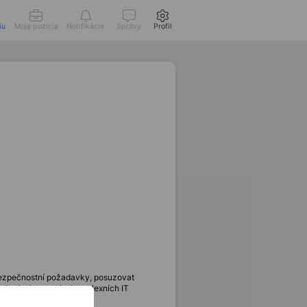
iu
Moja pozícia
Notifikácie
Správy
Profil
 bezpečnostní požadavky, posuzovat
ndardech a praxi z komplexních IT