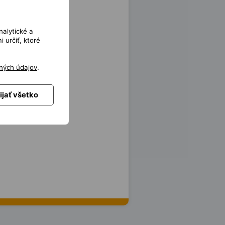
nalytické a
 určiť, ktoré
ných údajov
.
ijať všetko