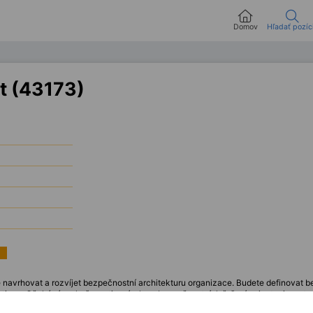
Domov
Hľadať pozíc
ct (43173)
 navrhovat a rozvíjet bezpečnostní architekturu organizace. Budete definovat
lativou. Očekávám zkušenosti s návrhem bezpečnostních řešení, orientaci ve sta