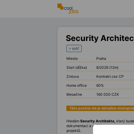
Security Archite
« späť
Miesto
Praha
Start (dĺžka)
8/2026 (12m)
Zmluva
Kontrakt cez CP
Home office
60%
Mesačne
160 000 CZK
Táto pozícia nie je aktuálne dostupná
Hledám
Security Architekta,
který bude
dokumentaci a zajišťovat soulad s legis
projektů.