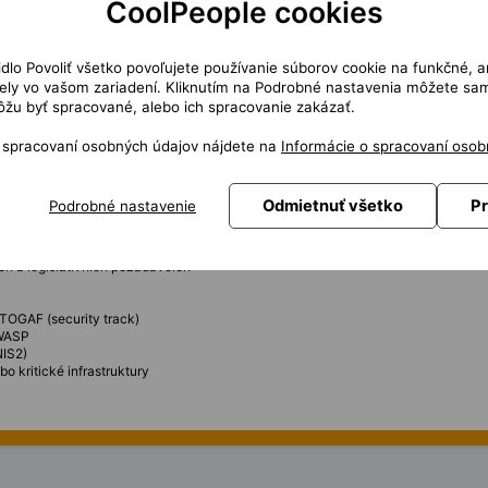
CoolPeople cookies
 bezpečnostní architektury organizace
a IS, aplikace, infrastrukturu a služby
čidlo Povoliť všetko povoľujete používanie súborov cookie na funkčné, a
ní dokumentace s bezpečnostními standardy a legislativou
ly vo vašom zariadení. Kliknutím na Podrobné nastavenia môžete sami
ové a provozní dokumentace z pohledu bezpečnosti
žu byť spracované, alebo ich spracovanie zakázať.
ešení v rámci IT projektů
ch požadavků do návrhu architektury
o spracovaní osobných údajov nájdete na
Informácie o spracovaní osob
nostní architekt nebo obdobné roli
hitektury IS
Odmietnuť všetko
Pr
Podrobné nastavenie
orbu bezpečnostní architektury
komunikačních systémů z pohledu bezpečnosti
 z pohledu zabezpečení
ch a legislativních požadavcích
TOGAF (security track)
OWASP
NIS2)
o kritické infrastruktury