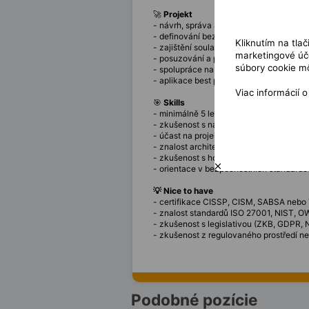
🚀
Projekt
- návrh, správa a průběžná aktualizace
- definování bezpečnostních požadavků n
Kliknutím na tla
- zajištění souladu projektové a provoz
marketingové úče
- posuzování a připomínkování projekt
súbory cookie mô
- spolupráce na návrhu bezpečnostních ř
- aplikace best practices a regulatorní
Viac informácií 
🎯
Skills
- minimálně 5 let praxe na pozici bezpeč
- zkušenost s návrhem bezpečnostní arc
- účast na projektech zaměřených na tv
- znalost architektury informačních a 
- zkušenost s hodnocením dokumentace
- orientace v bezpečnostních standarde
💡 Nice to have
- certifikace CISSP, CISM, SABSA nebo 
- znalost standardů ISO 27001, NIST, 
- zkušenost s legislativou (ZKB, GDPR, 
- zkušenost z regulovaného prostředí neb
Podobné pozície