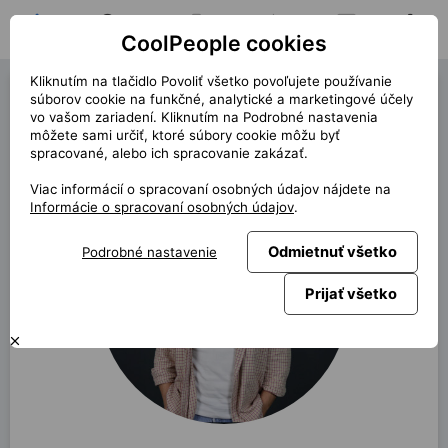
CoolPeople cookies
Domov
Hľadať pozíciu
Moja pozícia
Notifikácie
Správy
Profil
Kliknutím na tlačidlo Povoliť všetko povoľujete používanie
Jakub Špiller
súborov cookie na funkčné, analytické a marketingové účely
vo vašom zariadení. Kliknutím na Podrobné nastavenia
môžete sami určiť, ktoré súbory cookie môžu byť
späť
spracované, alebo ich spracovanie zakázať.
Viac informácií o spracovaní osobných údajov nájdete na
Informácie o spracovaní osobných údajov
.
Odmietnuť všetko
Podrobné nastavenie
Prijať všetko