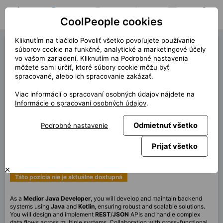
CoolPeople cookies
Domov
Hľadať pozíciu
Moja pozícia
Notifikácie
Správy
Profil
Kliknutím na tlačidlo Povoliť všetko povoľujete používanie
Java Developer (40889)
súborov cookie na funkčné, analytické a marketingové účely
vo vašom zariadení. Kliknutím na Podrobné nastavenia
Ostáva 1 otvorená pozícia!
môžete sami určiť, ktoré súbory cookie môžu byť
spracované, alebo ich spracovanie zakázať.
« späť
Viac informácií o spracovaní osobných údajov nájdete na
Miesto
Vienna
Informácie o spracovaní osobných údajov
.
Start (dĺžka)
11/2025 (12m+)
Zmluva
Kontrakt cez CP
Odmietnuť všetko
Podrobné nastavenie
Home office
80%
Prijať všetko
Mesačne
7 200 EUR
Táto pozícia nie je aktuálne dostupná
As a
Medior Java
Developer
, you will develop and maintain backend
systems using
Java
and
Kotlin
, ensuring robust and scalable solutions.
You will design and implement
REST
/
JSON
APIs and handle complex
data flows across multiple systems. Collaboration with cross-functional