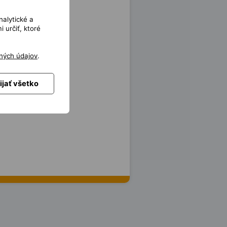
nalytické a
 určiť, ktoré
ných údajov
.
ijať všetko