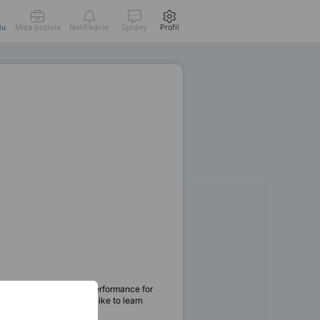
iu
Moja pozícia
Notifikácie
Správy
Profil
, and ensure top-notch performance for
gging skills. Would you like to learn