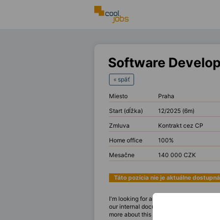
Software Develo
« späť
Miesto
Praha
Start (dĺžka)
12/2025 (6m)
Zmluva
Kontrakt cez CP
Home office
100%
Mesačne
140 000 CZK
Táto pozícia nie je aktuálne dostupná
I'm looking for an experienced
Software
our internal documentation workflows. B
more about this position? Feel free to re