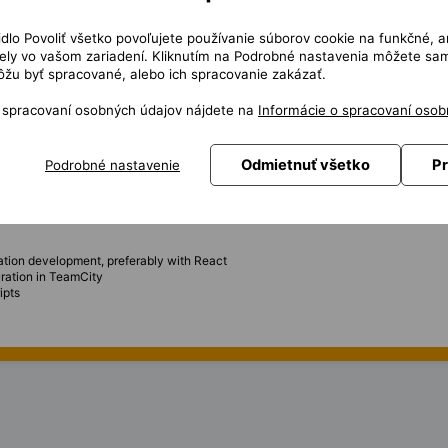
riterside plugin for IntelliJ IDEA
čidlo Povoliť všetko povoľujete používanie súborov cookie na funkčné, a
 the plugin functionality as needed
ly vo vašom zariadení. Kliknutím na Podrobné nastavenia môžete sami
issues
žu byť spracované, alebo ich spracovanie zakázať.
menting optimizations where necessary
 gather requirements and deliver solutions
o spracovaní osobných údajov nájdete na
Informácie o spracovaní osob
ntation builder, CI/CD pipeline, and frontend application
Odmietnuť všetko
Pr
Podrobné nastavenie
r IntelliJ plugin development
lugin development
terns
echnical issues
cation development, preferably with React
uration in TeamCity
ipts