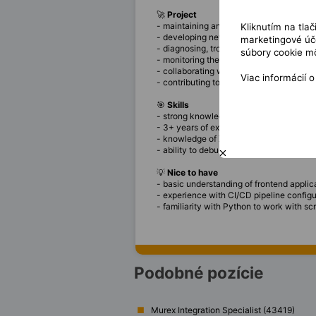
🚀
Project
- maintaining and improving the internal W
Kliknutím na tla
- developing new features and extending
marketingové úče
- diagnosing, troubleshoot, and resolve 
súbory cookie mô
- monitoring the performance and imple
- collaborating with technical writers to
Viac informácií 
- contributing to maintaining the docume
🎯
Skills
- strong knowledge of Java and Kotlin fo
- 3+ years of experience with IntelliJ p
- knowledge of XML and MD parsing pat
- ability to debug and resolve complex t
💡
Nice to have
- basic understanding of frontend appli
- experience with CI/CD pipeline config
- familiarity with Python to work with scr
Podobné pozície
Murex Integration Specialist (43419)