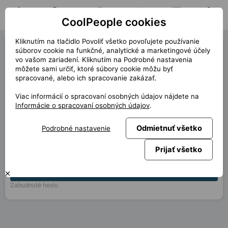
CoolPeople cookies
Domov
Hľadať pozíciu
Moja pozícia
Notifikácie
Správy
Profil
Kliknutím na tlačidlo Povoliť všetko povoľujete používanie
Prihlásiť
Česky
Slovensky
English
Deutsch
Polski
súborov cookie na funkčné, analytické a marketingové účely
vo vašom zariadení. Kliknutím na Podrobné nastavenia
Nemáte svoj účet?
Vytvorte ho, je to hneď.
môžete sami určiť, ktoré súbory cookie môžu byť
spracované, alebo ich spracovanie zakázať.
E-mail
Viac informácií o spracovaní osobných údajov nájdete na
Informácie o spracovaní osobných údajov
.
Heslo
Odmietnuť všetko
Podrobné nastavenie
Uložiť prihlásenie
Prijať všetko
PRIHLÁSIŤ
Zabudnuté heslo