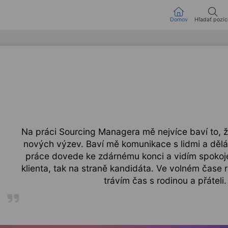
Domov
Hľadať pozíc
Na práci Sourcing Managera mě nejvíce baví to, ž
nových výzev. Baví mě komunikace s lidmi a dělá
práce dovede ke zdárnému konci a vidím spokoje
klienta, tak na straně kandidáta. Ve volném čase r
trávím čas s rodinou a přáteli.