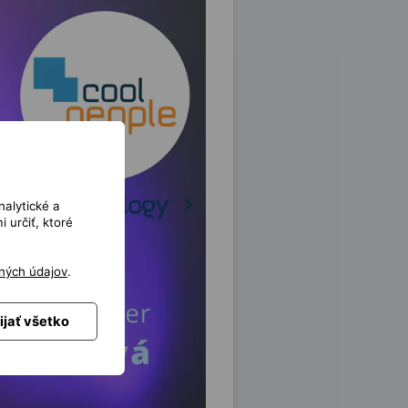
nalytické a
 určiť, ktoré
ných údajov
.
ijať všetko