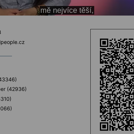
8
lpeople.cz
43346)
eer (42936)
3310)
3066)