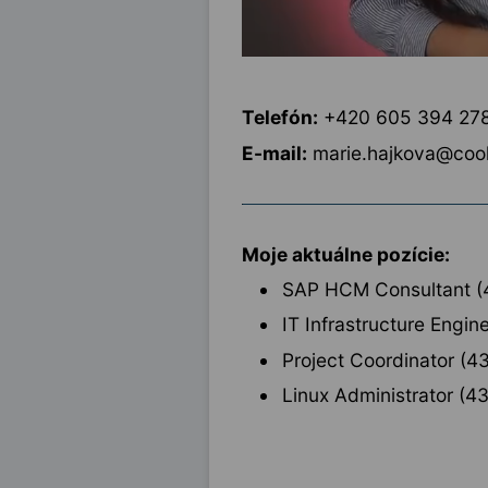
Telefón:
+420 605 394 27
E-mail:
marie.hajkova@coo
Moje aktuálne pozície:
SAP HCM Consultant (
IT Infrastructure Engin
Project Coordinator (4
Linux Administrator (4