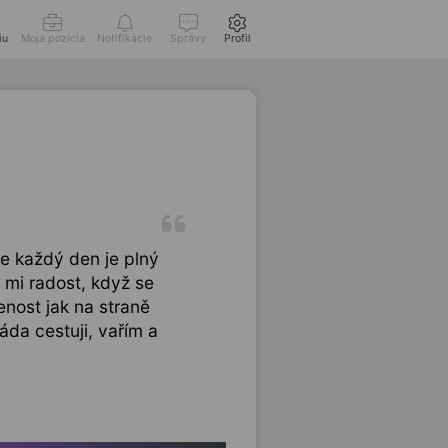
iu
Moja pozícia
Notifikácie
Správy
Profil
e každý den je plný
 mi radost, když se
nost jak na straně
áda cestuji, vařím a